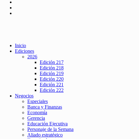
Inicio
Ediciones
2026
Edición 217
Edición 218
Edición 219
Edición 220
Edición 221
Edición 222
Negocios
Especiales
Banca y Finanzas
Economía
Gerencia
Educación Ejecutiva
Personaje de la Semana
Aliado estratégico