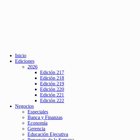
Inicio
Ediciones
2026
Edición 217
Edición 218
Edición 219
Edición 220
Edición 221
Edición 222
Negocios
Especiales
Banca y Finanzas
Economía
Gerencia
Educación Ejecutiva
Personaje de la Semana