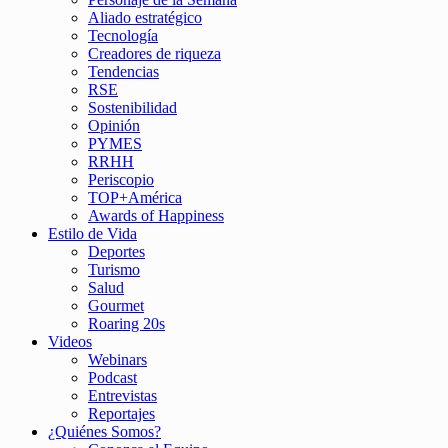
Aliado estratégico
Tecnología
Creadores de riqueza
Tendencias
RSE
Sostenibilidad
Opinión
PYMES
RRHH
Periscopio
TOP+América
Awards of Happiness
Estilo de Vida
Deportes
Turismo
Salud
Gourmet
Roaring 20s
Videos
Webinars
Podcast
Entrevistas
Reportajes
¿Quiénes Somos?