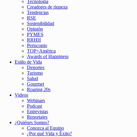
Tecnología
Creadores de riqueza
Tendencias
RSE
Sostenibilidad
Opinión
PYMES
RRHH
Periscopio
TOP+América
Awards of Happiness
Estilo de Vida
Deportes
Turismo
Salud
Gourmet
Roaring 20s
Videos
Webinars
Podcast
Entrevistas
Reportajes
¿Quiénes Somos?
Conozca al Equipo
¿Por qué Vida y Éxito?