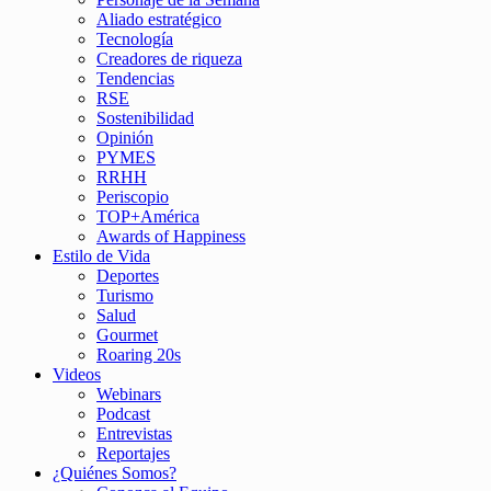
Aliado estratégico
Tecnología
Creadores de riqueza
Tendencias
RSE
Sostenibilidad
Opinión
PYMES
RRHH
Periscopio
TOP+América
Awards of Happiness
Estilo de Vida
Deportes
Turismo
Salud
Gourmet
Roaring 20s
Videos
Webinars
Podcast
Entrevistas
Reportajes
¿Quiénes Somos?