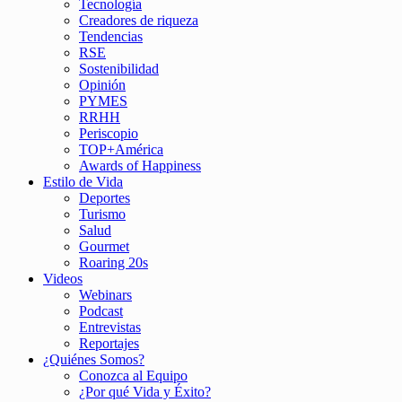
Tecnología
Creadores de riqueza
Tendencias
RSE
Sostenibilidad
Opinión
PYMES
RRHH
Periscopio
TOP+América
Awards of Happiness
Estilo de Vida
Deportes
Turismo
Salud
Gourmet
Roaring 20s
Videos
Webinars
Podcast
Entrevistas
Reportajes
¿Quiénes Somos?
Conozca al Equipo
¿Por qué Vida y Éxito?