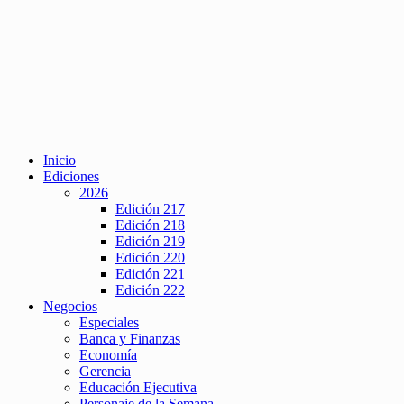
Inicio
Ediciones
2026
Edición 217
Edición 218
Edición 219
Edición 220
Edición 221
Edición 222
Negocios
Especiales
Banca y Finanzas
Economía
Gerencia
Educación Ejecutiva
Personaje de la Semana