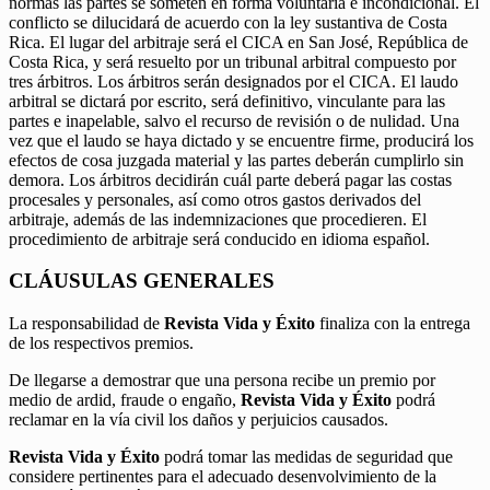
normas las partes se someten en forma voluntaria e incondicional. El
conflicto se dilucidará de acuerdo con la ley sustantiva de Costa
Rica. El lugar del arbitraje será el CICA en San José, República de
Costa Rica, y será resuelto por un tribunal arbitral compuesto por
tres árbitros. Los árbitros serán designados por el CICA. El laudo
arbitral se dictará por escrito, será definitivo, vinculante para las
partes e inapelable, salvo el recurso de revisión o de nulidad. Una
vez que el laudo se haya dictado y se encuentre firme, producirá los
efectos de cosa juzgada material y las partes deberán cumplirlo sin
demora. Los árbitros decidirán cuál parte deberá pagar las costas
procesales y personales, así como otros gastos derivados del
arbitraje, además de las indemnizaciones que procedieren. El
procedimiento de arbitraje será conducido en idioma español.
CLÁUSULAS GENERALES
La responsabilidad de
Revista Vida y Éxito
finaliza con la entrega
de los respectivos premios.
De llegarse a demostrar que una persona recibe un premio por
medio de ardid, fraude o engaño,
Revista Vida y Éxito
podrá
reclamar en la vía civil los daños y perjuicios causados.
Revista Vida y Éxito
podrá tomar las medidas de seguridad que
considere pertinentes para el adecuado desenvolvimiento de la