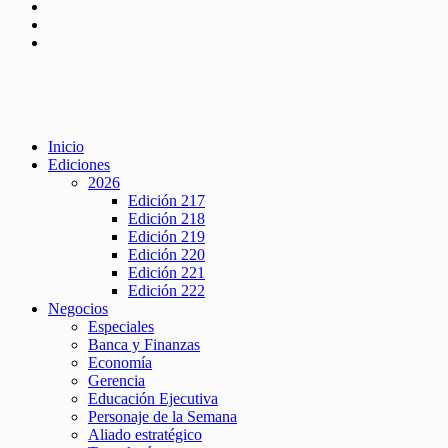
Inicio
Ediciones
2026
Edición 217
Edición 218
Edición 219
Edición 220
Edición 221
Edición 222
Negocios
Especiales
Banca y Finanzas
Economía
Gerencia
Educación Ejecutiva
Personaje de la Semana
Aliado estratégico