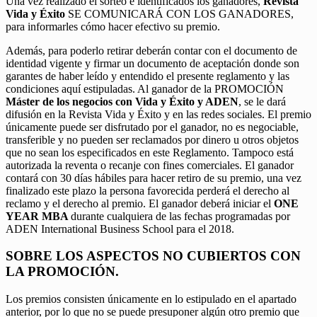
Una vez realizado el sorteo e identificados los ganadores,
Revista
Vida y Éxito
SE COMUNICARÁ CON LOS GANADORES,
para informarles cómo hacer efectivo su premio.
Además, para poderlo retirar deberán contar con el documento de
identidad vigente y firmar un documento de aceptación donde son
garantes de haber leído y entendido el presente reglamento y las
condiciones aquí estipuladas. Al ganador de la PROMOCIÓN
Máster de los negocios con Vida y Éxito y ADEN
, se le dará
difusión en la Revista Vida y Éxito y en las redes sociales. El premio
únicamente puede ser disfrutado por el ganador, no es negociable,
transferible y no pueden ser reclamados por dinero u otros objetos
que no sean los especificados en este Reglamento. Tampoco está
autorizada la reventa o recanje con fines comerciales. El ganador
contará con 30 días hábiles para hacer retiro de su premio, una vez
finalizado este plazo la persona favorecida perderá el derecho al
reclamo y el derecho al premio. El ganador deberá iniciar el
ONE
YEAR MBA
durante cualquiera de las fechas programadas por
ADEN International Business School para el 2018.
SOBRE LOS ASPECTOS NO CUBIERTOS CON
LA PROMOCIÓN.
Los premios consisten únicamente en lo estipulado en el apartado
anterior, por lo que no se puede presuponer algún otro premio que