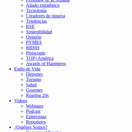
Aliado estratégico
Tecnología
Creadores de riqueza
Tendencias
RSE
Sostenibilidad
Opinión
PYMES
RRHH
Periscopio
TOP+América
Awards of Happiness
Estilo de Vida
Deportes
Turismo
Salud
Gourmet
Roaring 20s
Videos
Webinars
Podcast
Entrevistas
Reportajes
¿Quiénes Somos?