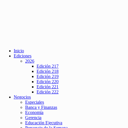
Inicio
Ediciones
2026
Edición 217
Edición 218
Edición 219
Edición 220
Edición 221
Edición 222
Negocios
Especiales
Banca y Finanzas
Economía
Gerencia
Educación Ejecutiva
Personaje de la Semana