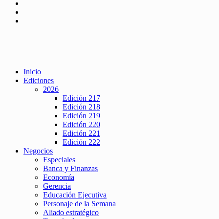
Inicio
Ediciones
2026
Edición 217
Edición 218
Edición 219
Edición 220
Edición 221
Edición 222
Negocios
Especiales
Banca y Finanzas
Economía
Gerencia
Educación Ejecutiva
Personaje de la Semana
Aliado estratégico