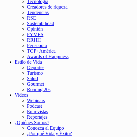
Tecnología
Creadores de riqueza
Tendencias
RSE
Sostenibilidad
Opinión
PYMES
RRHH
Periscopio
TOP+América
Awards of Happiness
Estilo de Vida
Deportes
Turismo
Salud
Gourmet
Roaring 20s
Videos
Webinars
Podcast
Entrevistas
Reportajes
¿Quiénes Somos?
Conozca al Equipo
¿Por qué Vida y Éxito?