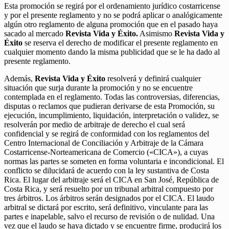
Esta promoción se regirá por el ordenamiento jurídico costarricense
y por el presente reglamento y no se podrá aplicar o analógicamente
algún otro reglamento de alguna promoción que en el pasado haya
sacado al mercado
Revista Vida y Éxito.
Asimismo
Revista Vida y
Éxito
se reserva el derecho de modificar el presente reglamento en
cualquier momento dando la misma publicidad que se le ha dado al
presente reglamento.
Además,
Revista Vida y Éxito
resolverá y definirá cualquier
situación que surja durante la promoción y no se encuentre
contemplada en el reglamento. Todas las controversias, diferencias,
disputas o reclamos que pudieran derivarse de esta Promoción, su
ejecución, incumplimiento, liquidación, interpretación o validez, se
resolverán por medio de arbitraje de derecho el cual será
confidencial y se regirá de conformidad con los reglamentos del
Centro Internacional de Conciliación y Arbitraje de la Cámara
Costarricense-Norteamericana de Comercio («CICA»), a cuyas
normas las partes se someten en forma voluntaria e incondicional. El
conflicto se dilucidará de acuerdo con la ley sustantiva de Costa
Rica. El lugar del arbitraje será el CICA en San José, República de
Costa Rica, y será resuelto por un tribunal arbitral compuesto por
tres árbitros. Los árbitros serán designados por el CICA. El laudo
arbitral se dictará por escrito, será definitivo, vinculante para las
partes e inapelable, salvo el recurso de revisión o de nulidad. Una
vez que el laudo se haya dictado y se encuentre firme, producirá los