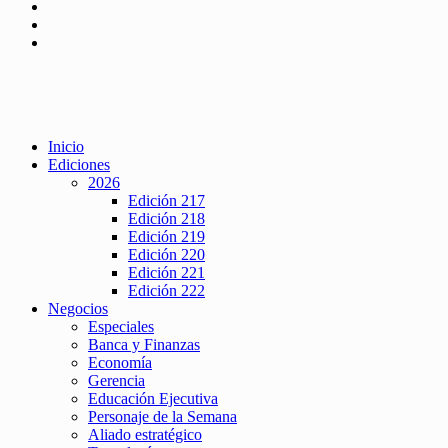
Inicio
Ediciones
2026
Edición 217
Edición 218
Edición 219
Edición 220
Edición 221
Edición 222
Negocios
Especiales
Banca y Finanzas
Economía
Gerencia
Educación Ejecutiva
Personaje de la Semana
Aliado estratégico