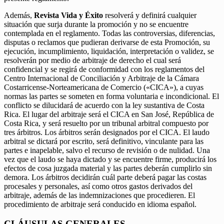
Además,
Revista Vida y Éxito
resolverá y definirá cualquier
situación que surja durante la promoción y no se encuentre
contemplada en el reglamento. Todas las controversias, diferencias,
disputas o reclamos que pudieran derivarse de esta Promoción, su
ejecución, incumplimiento, liquidación, interpretación o validez, se
resolverán por medio de arbitraje de derecho el cual será
confidencial y se regirá de conformidad con los reglamentos del
Centro Internacional de Conciliación y Arbitraje de la Cámara
Costarricense-Norteamericana de Comercio («CICA»), a cuyas
normas las partes se someten en forma voluntaria e incondicional. El
conflicto se dilucidará de acuerdo con la ley sustantiva de Costa
Rica. El lugar del arbitraje será el CICA en San José, República de
Costa Rica, y será resuelto por un tribunal arbitral compuesto por
tres árbitros. Los árbitros serán designados por el CICA. El laudo
arbitral se dictará por escrito, será definitivo, vinculante para las
partes e inapelable, salvo el recurso de revisión o de nulidad. Una
vez que el laudo se haya dictado y se encuentre firme, producirá los
efectos de cosa juzgada material y las partes deberán cumplirlo sin
demora. Los árbitros decidirán cuál parte deberá pagar las costas
procesales y personales, así como otros gastos derivados del
arbitraje, además de las indemnizaciones que procedieren. El
procedimiento de arbitraje será conducido en idioma español.
CLÁUSULAS GENERALES