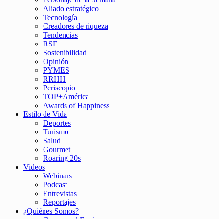
Aliado estratégico
Tecnología
Creadores de riqueza
Tendencias
RSE
Sostenibilidad
Opinión
PYMES
RRHH
Periscopio
TOP+América
Awards of Happiness
Estilo de Vida
Deportes
Turismo
Salud
Gourmet
Roaring 20s
Videos
Webinars
Podcast
Entrevistas
Reportajes
¿Quiénes Somos?