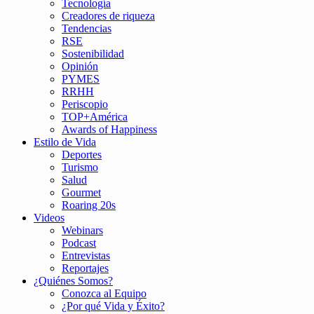
Tecnología
Creadores de riqueza
Tendencias
RSE
Sostenibilidad
Opinión
PYMES
RRHH
Periscopio
TOP+América
Awards of Happiness
Estilo de Vida
Deportes
Turismo
Salud
Gourmet
Roaring 20s
Videos
Webinars
Podcast
Entrevistas
Reportajes
¿Quiénes Somos?
Conozca al Equipo
¿Por qué Vida y Éxito?