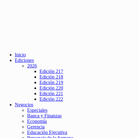
Inicio
Ediciones
2026
Edición 217
Edición 218
Edición 219
Edición 220
Edición 221
Edición 222
Negocios
Especiales
Banca y Finanzas
Economía
Gerencia
Educación Ejecutiva
Personaje de la Semana