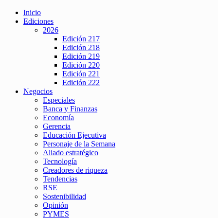
Inicio
Ediciones
2026
Edición 217
Edición 218
Edición 219
Edición 220
Edición 221
Edición 222
Negocios
Especiales
Banca y Finanzas
Economía
Gerencia
Educación Ejecutiva
Personaje de la Semana
Aliado estratégico
Tecnología
Creadores de riqueza
Tendencias
RSE
Sostenibilidad
Opinión
PYMES