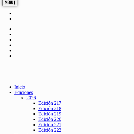
MENÚ |
Inicio
Ediciones
2026
Edición 217
Edición 218
Edición 219
Edición 220
Edición 221
Edición 222