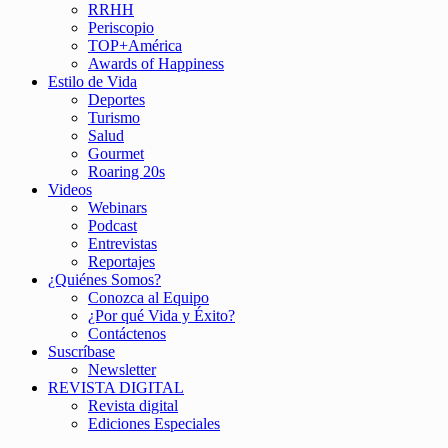
RRHH
Periscopio
TOP+América
Awards of Happiness
Estilo de Vida
Deportes
Turismo
Salud
Gourmet
Roaring 20s
Videos
Webinars
Podcast
Entrevistas
Reportajes
¿Quiénes Somos?
Conozca al Equipo
¿Por qué Vida y Éxito?
Contáctenos
Suscríbase
Newsletter
REVISTA DIGITAL
Revista digital
Ediciones Especiales