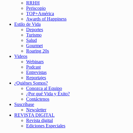
RRHH
Periscopio
TOP+América
Awards of Happiness
Estilo de Vida
Deportes
Turismo
Salud
Gourmet
Roaring 20s
Videos
Webinars
Podcast
Entrevistas
Reportajes
¿Quiénes Somos?
Conozca al Equipo
¿Por qué Vida y Éxito?
Contáctenos
Suscríbase
Newsletter
REVISTA DIGITAL
Revista digital
Ediciones Especiales