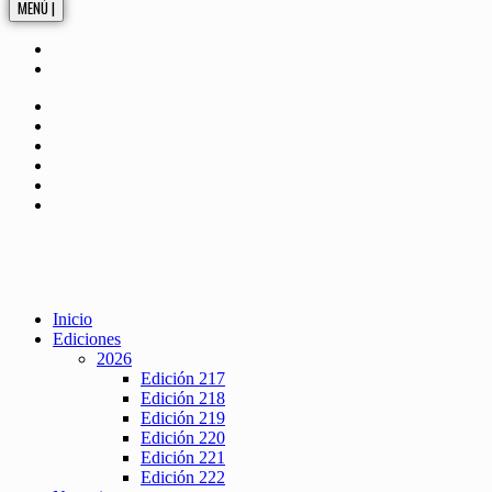
MENÚ |
Inicio
Ediciones
2026
Edición 217
Edición 218
Edición 219
Edición 220
Edición 221
Edición 222