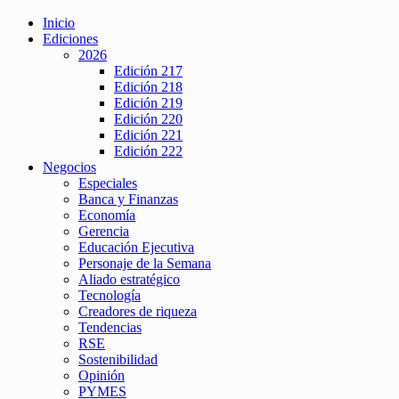
Inicio
Ediciones
2026
Edición 217
Edición 218
Edición 219
Edición 220
Edición 221
Edición 222
Negocios
Especiales
Banca y Finanzas
Economía
Gerencia
Educación Ejecutiva
Personaje de la Semana
Aliado estratégico
Tecnología
Creadores de riqueza
Tendencias
RSE
Sostenibilidad
Opinión
PYMES