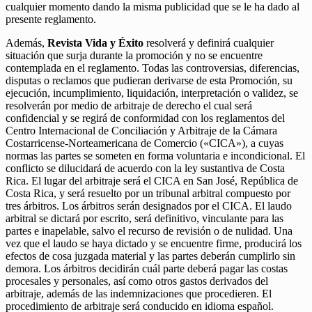
cualquier momento dando la misma publicidad que se le ha dado al
presente reglamento.
Además,
Revista Vida y Éxito
resolverá y definirá cualquier
situación que surja durante la promoción y no se encuentre
contemplada en el reglamento. Todas las controversias, diferencias,
disputas o reclamos que pudieran derivarse de esta Promoción, su
ejecución, incumplimiento, liquidación, interpretación o validez, se
resolverán por medio de arbitraje de derecho el cual será
confidencial y se regirá de conformidad con los reglamentos del
Centro Internacional de Conciliación y Arbitraje de la Cámara
Costarricense-Norteamericana de Comercio («CICA»), a cuyas
normas las partes se someten en forma voluntaria e incondicional. El
conflicto se dilucidará de acuerdo con la ley sustantiva de Costa
Rica. El lugar del arbitraje será el CICA en San José, República de
Costa Rica, y será resuelto por un tribunal arbitral compuesto por
tres árbitros. Los árbitros serán designados por el CICA. El laudo
arbitral se dictará por escrito, será definitivo, vinculante para las
partes e inapelable, salvo el recurso de revisión o de nulidad. Una
vez que el laudo se haya dictado y se encuentre firme, producirá los
efectos de cosa juzgada material y las partes deberán cumplirlo sin
demora. Los árbitros decidirán cuál parte deberá pagar las costas
procesales y personales, así como otros gastos derivados del
arbitraje, además de las indemnizaciones que procedieren. El
procedimiento de arbitraje será conducido en idioma español.