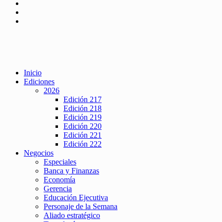
Inicio
Ediciones
2026
Edición 217
Edición 218
Edición 219
Edición 220
Edición 221
Edición 222
Negocios
Especiales
Banca y Finanzas
Economía
Gerencia
Educación Ejecutiva
Personaje de la Semana
Aliado estratégico