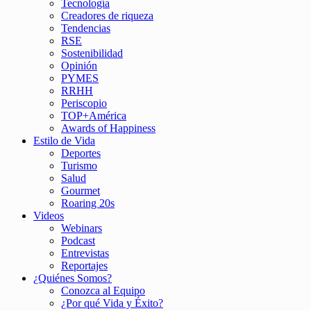
Tecnología
Creadores de riqueza
Tendencias
RSE
Sostenibilidad
Opinión
PYMES
RRHH
Periscopio
TOP+América
Awards of Happiness
Estilo de Vida
Deportes
Turismo
Salud
Gourmet
Roaring 20s
Videos
Webinars
Podcast
Entrevistas
Reportajes
¿Quiénes Somos?
Conozca al Equipo
¿Por qué Vida y Éxito?