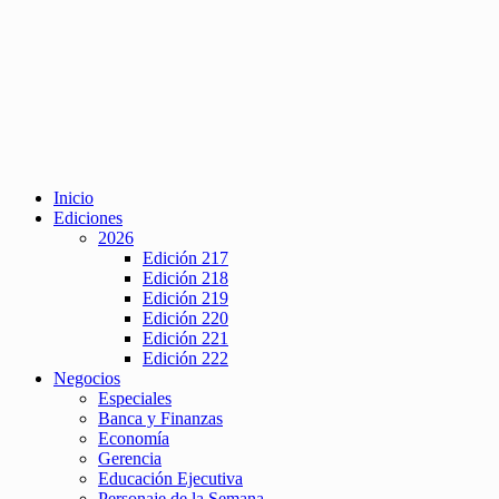
Inicio
Ediciones
2026
Edición 217
Edición 218
Edición 219
Edición 220
Edición 221
Edición 222
Negocios
Especiales
Banca y Finanzas
Economía
Gerencia
Educación Ejecutiva
Personaje de la Semana