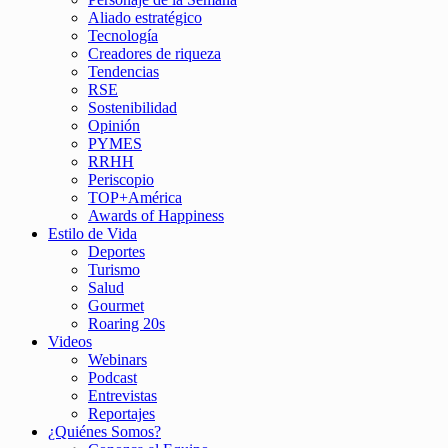
Aliado estratégico
Tecnología
Creadores de riqueza
Tendencias
RSE
Sostenibilidad
Opinión
PYMES
RRHH
Periscopio
TOP+América
Awards of Happiness
Estilo de Vida
Deportes
Turismo
Salud
Gourmet
Roaring 20s
Videos
Webinars
Podcast
Entrevistas
Reportajes
¿Quiénes Somos?