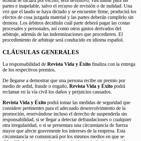
arbitral se dictará por escrito, será definitivo, vinculante para las
partes e inapelable, salvo el recurso de revisión o de nulidad. Una
vez que el laudo se haya dictado y se encuentre firme, producirá los
efectos de cosa juzgada material y las partes deberán cumplirlo sin
demora. Los árbitros decidirán cuál parte deberá pagar las costas
procesales y personales, así como otros gastos derivados del
arbitraje, además de las indemnizaciones que procedieren. El
procedimiento de arbitraje será conducido en idioma español.
CLÁUSULAS GENERALES
La responsabilidad de
Revista Vida y Éxito
finaliza con la entrega
de los respectivos premios.
De llegarse a demostrar que una persona recibe un premio por
medio de ardid, fraude o engaño,
Revista Vida y Éxito
podrá
reclamar en la vía civil los daños y perjuicios causados.
Revista Vida y Éxito
podrá tomar las medidas de seguridad que
considere pertinentes para el adecuado desenvolvimiento de la
promoción, reservándose incluso el derecho de suspenderla sin
responsabilidad, si se llegar a detectar defraudaciones o cualquier
otra irregularidad, o si se presentara una circunstancia de fuerza
mayor que afecte gravemente los intereses de la empresa. Esta
circunstancia se comunicará por los mismos medios en que se