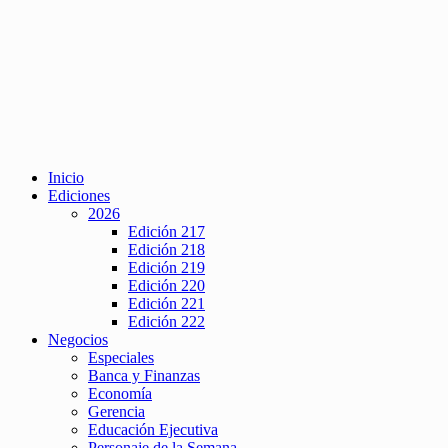
Inicio
Ediciones
2026
Edición 217
Edición 218
Edición 219
Edición 220
Edición 221
Edición 222
Negocios
Especiales
Banca y Finanzas
Economía
Gerencia
Educación Ejecutiva
Personaje de la Semana