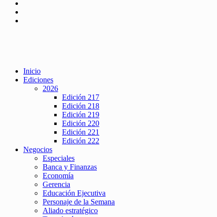
Inicio
Ediciones
2026
Edición 217
Edición 218
Edición 219
Edición 220
Edición 221
Edición 222
Negocios
Especiales
Banca y Finanzas
Economía
Gerencia
Educación Ejecutiva
Personaje de la Semana
Aliado estratégico