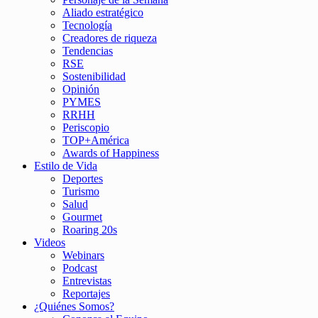
Aliado estratégico
Tecnología
Creadores de riqueza
Tendencias
RSE
Sostenibilidad
Opinión
PYMES
RRHH
Periscopio
TOP+América
Awards of Happiness
Estilo de Vida
Deportes
Turismo
Salud
Gourmet
Roaring 20s
Videos
Webinars
Podcast
Entrevistas
Reportajes
¿Quiénes Somos?