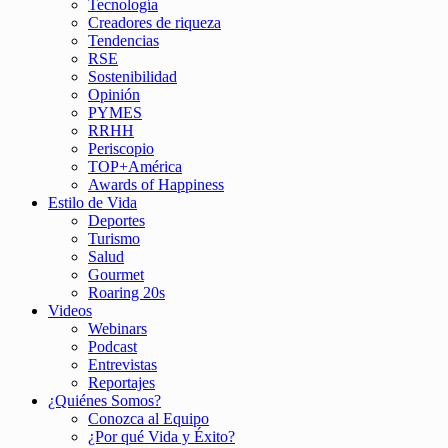
Tecnología
Creadores de riqueza
Tendencias
RSE
Sostenibilidad
Opinión
PYMES
RRHH
Periscopio
TOP+América
Awards of Happiness
Estilo de Vida
Deportes
Turismo
Salud
Gourmet
Roaring 20s
Videos
Webinars
Podcast
Entrevistas
Reportajes
¿Quiénes Somos?
Conozca al Equipo
¿Por qué Vida y Éxito?