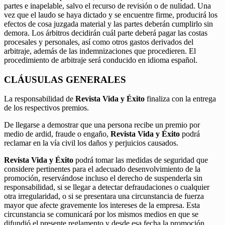
partes e inapelable, salvo el recurso de revisión o de nulidad. Una
vez que el laudo se haya dictado y se encuentre firme, producirá los
efectos de cosa juzgada material y las partes deberán cumplirlo sin
demora. Los árbitros decidirán cuál parte deberá pagar las costas
procesales y personales, así como otros gastos derivados del
arbitraje, además de las indemnizaciones que procedieren. El
procedimiento de arbitraje será conducido en idioma español.
CLÁUSULAS GENERALES
La responsabilidad de
Revista Vida y Éxito
finaliza con la entrega
de los respectivos premios.
De llegarse a demostrar que una persona recibe un premio por
medio de ardid, fraude o engaño,
Revista Vida y Éxito
podrá
reclamar en la vía civil los daños y perjuicios causados.
Revista Vida y Éxito
podrá tomar las medidas de seguridad que
considere pertinentes para el adecuado desenvolvimiento de la
promoción, reservándose incluso el derecho de suspenderla sin
responsabilidad, si se llegar a detectar defraudaciones o cualquier
otra irregularidad, o si se presentara una circunstancia de fuerza
mayor que afecte gravemente los intereses de la empresa. Esta
circunstancia se comunicará por los mismos medios en que se
difundió el presente reglamento y desde esa fecha la promoción