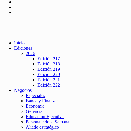
Inicio
Ediciones
2026
Edición 217
Edición 218
Edición 219
Edición 220
Edición 221
Edición 222
Negocios
Especiales
Banca y Finanzas
Economía
Gerencia
Educación Ejecutiva
Personaje de la Semana
Aliado estratégico