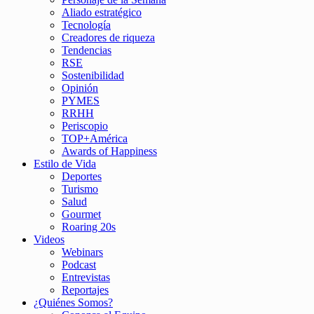
Aliado estratégico
Tecnología
Creadores de riqueza
Tendencias
RSE
Sostenibilidad
Opinión
PYMES
RRHH
Periscopio
TOP+América
Awards of Happiness
Estilo de Vida
Deportes
Turismo
Salud
Gourmet
Roaring 20s
Videos
Webinars
Podcast
Entrevistas
Reportajes
¿Quiénes Somos?