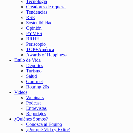
Tecnología
Creadores de riqueza
Tendencias
RSE
Sostenibilidad
Opinión
PYMES
RRHH
Periscopio
TOP+América
Awards of Happiness
Estilo de Vida
Deportes
Turismo
Salud
Gourmet
Roaring 20s
Videos
Webinars
Podcast
Entrevistas
Reportajes
¿Quiénes Somos?
Conozca al Equipo
¿Por qué Vida y Éxito?