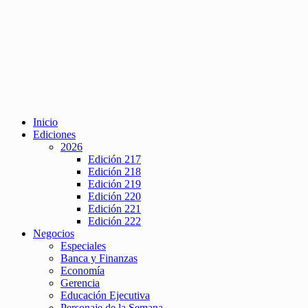
Inicio
Ediciones
2026
Edición 217
Edición 218
Edición 219
Edición 220
Edición 221
Edición 222
Negocios
Especiales
Banca y Finanzas
Economía
Gerencia
Educación Ejecutiva
Personaje de la Semana