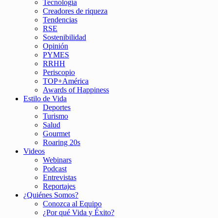
Tecnología
Creadores de riqueza
Tendencias
RSE
Sostenibilidad
Opinión
PYMES
RRHH
Periscopio
TOP+América
Awards of Happiness
Estilo de Vida
Deportes
Turismo
Salud
Gourmet
Roaring 20s
Videos
Webinars
Podcast
Entrevistas
Reportajes
¿Quiénes Somos?
Conozca al Equipo
¿Por qué Vida y Éxito?