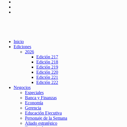
Inicio
Ediciones
2026
Edición 217
Edición 218
Edición 219
Edición 220
Edición 221
Edición 222
Negocios
Especiales
Banca y Finanzas
Economía
Gerencia
Educación Ejecutiva
Personaje de la Semana
Aliado estratégico