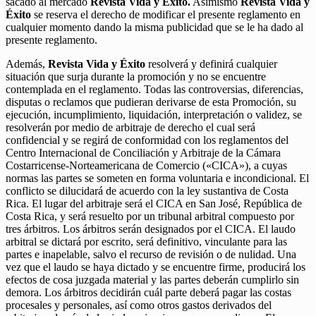
sacado al mercado
Revista Vida y Éxito.
Asimismo
Revista Vida y
Éxito
se reserva el derecho de modificar el presente reglamento en
cualquier momento dando la misma publicidad que se le ha dado al
presente reglamento.
Además,
Revista Vida y Éxito
resolverá y definirá cualquier
situación que surja durante la promoción y no se encuentre
contemplada en el reglamento. Todas las controversias, diferencias,
disputas o reclamos que pudieran derivarse de esta Promoción, su
ejecución, incumplimiento, liquidación, interpretación o validez, se
resolverán por medio de arbitraje de derecho el cual será
confidencial y se regirá de conformidad con los reglamentos del
Centro Internacional de Conciliación y Arbitraje de la Cámara
Costarricense-Norteamericana de Comercio («CICA»), a cuyas
normas las partes se someten en forma voluntaria e incondicional. El
conflicto se dilucidará de acuerdo con la ley sustantiva de Costa
Rica. El lugar del arbitraje será el CICA en San José, República de
Costa Rica, y será resuelto por un tribunal arbitral compuesto por
tres árbitros. Los árbitros serán designados por el CICA. El laudo
arbitral se dictará por escrito, será definitivo, vinculante para las
partes e inapelable, salvo el recurso de revisión o de nulidad. Una
vez que el laudo se haya dictado y se encuentre firme, producirá los
efectos de cosa juzgada material y las partes deberán cumplirlo sin
demora. Los árbitros decidirán cuál parte deberá pagar las costas
procesales y personales, así como otros gastos derivados del