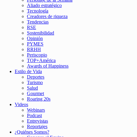
Aliado estratégico
Tecnología
Creadores de riqueza
Tendencias
RSE
Sostenibilidad
Opinión
PYMES
RRHH
Periscopio
TOP+América
Awards of Happiness
Estilo de Vida
Deportes
Turismo
Salud
Gourmet
Roaring 20s
Videos
Webinars
Podcast
Entrevistas
Reportajes
¿Quiénes Somos?