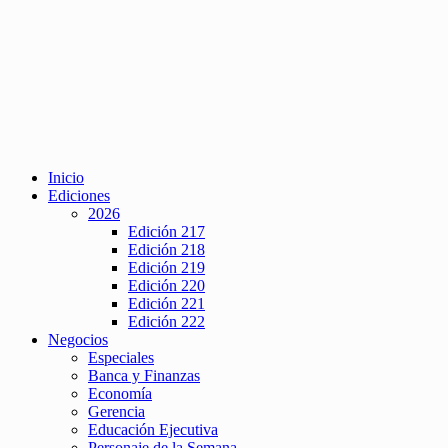
Inicio
Ediciones
2026
Edición 217
Edición 218
Edición 219
Edición 220
Edición 221
Edición 222
Negocios
Especiales
Banca y Finanzas
Economía
Gerencia
Educación Ejecutiva
Personaje de la Semana