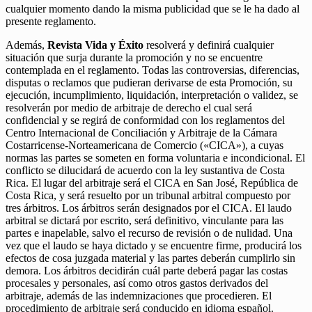
cualquier momento dando la misma publicidad que se le ha dado al
presente reglamento.
Además,
Revista Vida y Éxito
resolverá y definirá cualquier
situación que surja durante la promoción y no se encuentre
contemplada en el reglamento. Todas las controversias, diferencias,
disputas o reclamos que pudieran derivarse de esta Promoción, su
ejecución, incumplimiento, liquidación, interpretación o validez, se
resolverán por medio de arbitraje de derecho el cual será
confidencial y se regirá de conformidad con los reglamentos del
Centro Internacional de Conciliación y Arbitraje de la Cámara
Costarricense-Norteamericana de Comercio («CICA»), a cuyas
normas las partes se someten en forma voluntaria e incondicional. El
conflicto se dilucidará de acuerdo con la ley sustantiva de Costa
Rica. El lugar del arbitraje será el CICA en San José, República de
Costa Rica, y será resuelto por un tribunal arbitral compuesto por
tres árbitros. Los árbitros serán designados por el CICA. El laudo
arbitral se dictará por escrito, será definitivo, vinculante para las
partes e inapelable, salvo el recurso de revisión o de nulidad. Una
vez que el laudo se haya dictado y se encuentre firme, producirá los
efectos de cosa juzgada material y las partes deberán cumplirlo sin
demora. Los árbitros decidirán cuál parte deberá pagar las costas
procesales y personales, así como otros gastos derivados del
arbitraje, además de las indemnizaciones que procedieren. El
procedimiento de arbitraje será conducido en idioma español.