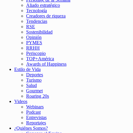
Aliado estratégico
Tecnología
Creadores de riqueza
Tendencias
RSE
Sostenibilidad
Opinión
PYMES
RRHH
Periscopio
TOP+América
Awards of Happiness
Estilo de Vida
Deportes
Turismo
Salud
Gourmet
Roaring 20s
Videos
Webinars
Podcast
Entrevistas
Reportajes
¿Quiénes Somos?