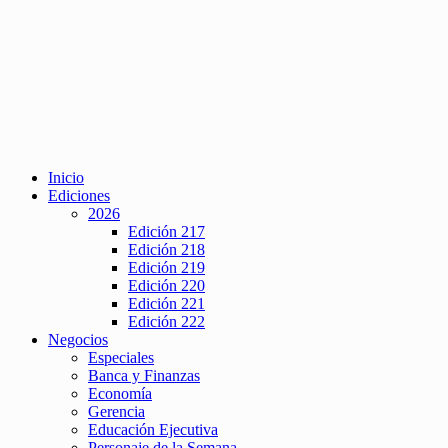
Inicio
Ediciones
2026
Edición 217
Edición 218
Edición 219
Edición 220
Edición 221
Edición 222
Negocios
Especiales
Banca y Finanzas
Economía
Gerencia
Educación Ejecutiva
Personaje de la Semana