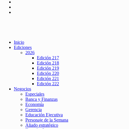
Inicio
Ediciones
2026
Edición 217
Edición 218
Edición 219
Edición 220
Edición 221
Edición 222
Negocios
Especiales
Banca y Finanzas
Economía
Gerencia
Educación Ejecutiva
Personaje de la Semana
Aliado estratégico