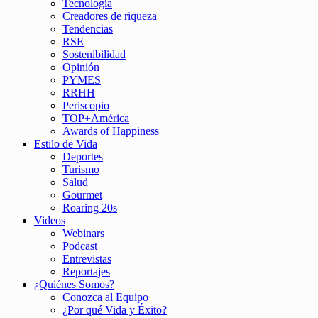
Tecnología
Creadores de riqueza
Tendencias
RSE
Sostenibilidad
Opinión
PYMES
RRHH
Periscopio
TOP+América
Awards of Happiness
Estilo de Vida
Deportes
Turismo
Salud
Gourmet
Roaring 20s
Videos
Webinars
Podcast
Entrevistas
Reportajes
¿Quiénes Somos?
Conozca al Equipo
¿Por qué Vida y Éxito?