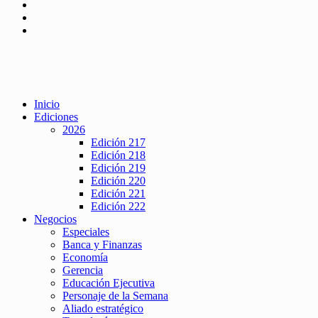
Inicio
Ediciones
2026
Edición 217
Edición 218
Edición 219
Edición 220
Edición 221
Edición 222
Negocios
Especiales
Banca y Finanzas
Economía
Gerencia
Educación Ejecutiva
Personaje de la Semana
Aliado estratégico