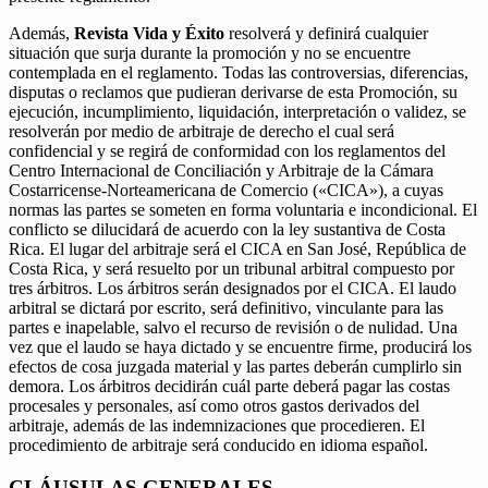
Además,
Revista Vida y Éxito
resolverá y definirá cualquier
situación que surja durante la promoción y no se encuentre
contemplada en el reglamento. Todas las controversias, diferencias,
disputas o reclamos que pudieran derivarse de esta Promoción, su
ejecución, incumplimiento, liquidación, interpretación o validez, se
resolverán por medio de arbitraje de derecho el cual será
confidencial y se regirá de conformidad con los reglamentos del
Centro Internacional de Conciliación y Arbitraje de la Cámara
Costarricense-Norteamericana de Comercio («CICA»), a cuyas
normas las partes se someten en forma voluntaria e incondicional. El
conflicto se dilucidará de acuerdo con la ley sustantiva de Costa
Rica. El lugar del arbitraje será el CICA en San José, República de
Costa Rica, y será resuelto por un tribunal arbitral compuesto por
tres árbitros. Los árbitros serán designados por el CICA. El laudo
arbitral se dictará por escrito, será definitivo, vinculante para las
partes e inapelable, salvo el recurso de revisión o de nulidad. Una
vez que el laudo se haya dictado y se encuentre firme, producirá los
efectos de cosa juzgada material y las partes deberán cumplirlo sin
demora. Los árbitros decidirán cuál parte deberá pagar las costas
procesales y personales, así como otros gastos derivados del
arbitraje, además de las indemnizaciones que procedieren. El
procedimiento de arbitraje será conducido en idioma español.
CLÁUSULAS GENERALES