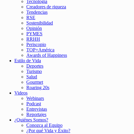
Tecnología
Creadores de riqueza
Tendencias
RSE
Sostenibilidad
Opinión
PYMES
RRHH
Periscopio
TOP+América
Awards of Happiness
Estilo de Vida
Deportes
Turismo
Salud
Gourmet
Roaring 20s
Videos
Webinars
Podcast
Entrevistas
Reportajes
¿Quiénes Somos?
Conozca al Equipo
¿Por qué Vida y Éxito?