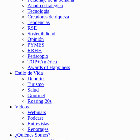
Aliado estratégico
Tecnología
Creadores de riqueza
Tendencias
RSE
Sostenibilidad
Opinión
PYMES
RRHH
Periscopio
TOP+América
Awards of Happiness
Estilo de Vida
Deportes
Turismo
Salud
Gourmet
Roaring 20s
Videos
Webinars
Podcast
Entrevistas
Reportajes
¿Quiénes Somos?