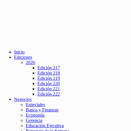
Inicio
Ediciones
2026
Edición 217
Edición 218
Edición 219
Edición 220
Edición 221
Edición 222
Negocios
Especiales
Banca y Finanzas
Economía
Gerencia
Educación Ejecutiva
Personaje de la Semana