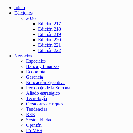
Inicio
Ediciones
2026
Edición 217
Edición 218
Edición 219
Edición 220
Edición 221
Edición 222
Negocios
Especiales
Banca y Finanzas
Economía
Gerencia
Educación Ejecutiva
Personaje de la Semana
Aliado estratégico
Tecnología
Creadores de riqueza
Tendencias
RSE
Sostenibilidad
Opinión
PYMES