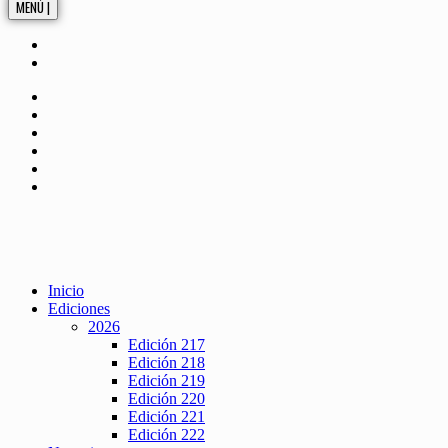
MENÚ |
Inicio
Ediciones
2026
Edición 217
Edición 218
Edición 219
Edición 220
Edición 221
Edición 222