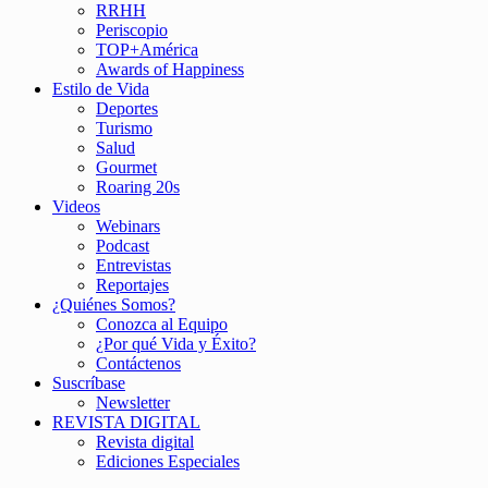
RRHH
Periscopio
TOP+América
Awards of Happiness
Estilo de Vida
Deportes
Turismo
Salud
Gourmet
Roaring 20s
Videos
Webinars
Podcast
Entrevistas
Reportajes
¿Quiénes Somos?
Conozca al Equipo
¿Por qué Vida y Éxito?
Contáctenos
Suscríbase
Newsletter
REVISTA DIGITAL
Revista digital
Ediciones Especiales