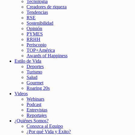
Tecnología
Creadores de riqueza
Tendencias
RSE
Sostenibilidad
Opinión
PYMES
RRHH
Periscopio
TOP+América
Awards of Happiness
Estilo de Vida
Deportes
Turismo
Salud
Gourmet
Roaring 20s
Videos
Webinars
Podcast
Entrevistas
Reportajes
¿Quiénes Somos?
Conozca al Equipo
¿Por qué Vida y Éxito?