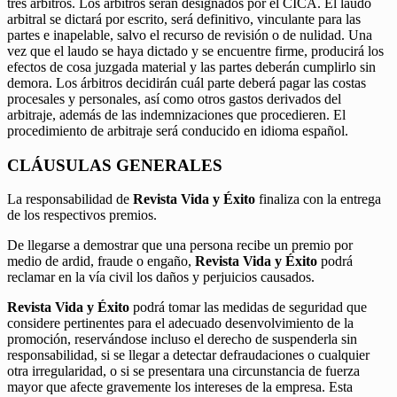
tres árbitros. Los árbitros serán designados por el CICA. El laudo
arbitral se dictará por escrito, será definitivo, vinculante para las
partes e inapelable, salvo el recurso de revisión o de nulidad. Una
vez que el laudo se haya dictado y se encuentre firme, producirá los
efectos de cosa juzgada material y las partes deberán cumplirlo sin
demora. Los árbitros decidirán cuál parte deberá pagar las costas
procesales y personales, así como otros gastos derivados del
arbitraje, además de las indemnizaciones que procedieren. El
procedimiento de arbitraje será conducido en idioma español.
CLÁUSULAS GENERALES
La responsabilidad de
Revista Vida y Éxito
finaliza con la entrega
de los respectivos premios.
De llegarse a demostrar que una persona recibe un premio por
medio de ardid, fraude o engaño,
Revista Vida y Éxito
podrá
reclamar en la vía civil los daños y perjuicios causados.
Revista Vida y Éxito
podrá tomar las medidas de seguridad que
considere pertinentes para el adecuado desenvolvimiento de la
promoción, reservándose incluso el derecho de suspenderla sin
responsabilidad, si se llegar a detectar defraudaciones o cualquier
otra irregularidad, o si se presentara una circunstancia de fuerza
mayor que afecte gravemente los intereses de la empresa. Esta