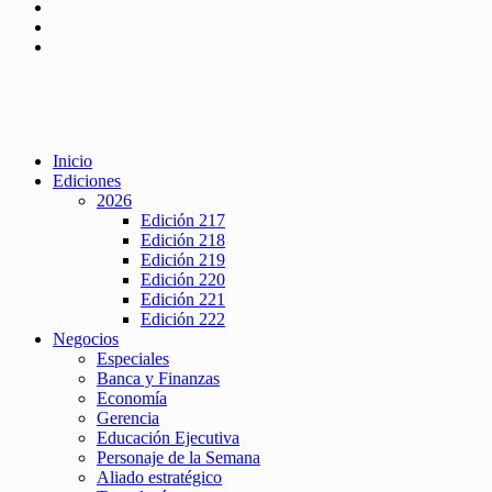
Inicio
Ediciones
2026
Edición 217
Edición 218
Edición 219
Edición 220
Edición 221
Edición 222
Negocios
Especiales
Banca y Finanzas
Economía
Gerencia
Educación Ejecutiva
Personaje de la Semana
Aliado estratégico