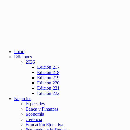
Inicio
Ediciones
2026
Edición 217
Edición 218
Edición 219
Edición 220
Edición 221
Edición 222
Negocios
Especiales
Banca y Finanzas
Economía
Gerencia
Educación Ejecutiva
Personaje de la Semana