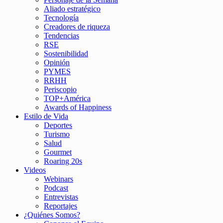
Aliado estratégico
Tecnología
Creadores de riqueza
Tendencias
RSE
Sostenibilidad
Opinión
PYMES
RRHH
Periscopio
TOP+América
Awards of Happiness
Estilo de Vida
Deportes
Turismo
Salud
Gourmet
Roaring 20s
Videos
Webinars
Podcast
Entrevistas
Reportajes
¿Quiénes Somos?