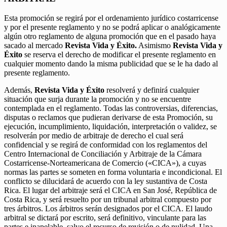
Esta promoción se regirá por el ordenamiento jurídico costarricense
y por el presente reglamento y no se podrá aplicar o analógicamente
algún otro reglamento de alguna promoción que en el pasado haya
sacado al mercado
Revista Vida y Éxito.
Asimismo
Revista Vida y
Éxito
se reserva el derecho de modificar el presente reglamento en
cualquier momento dando la misma publicidad que se le ha dado al
presente reglamento.
Además,
Revista Vida y Éxito
resolverá y definirá cualquier
situación que surja durante la promoción y no se encuentre
contemplada en el reglamento. Todas las controversias, diferencias,
disputas o reclamos que pudieran derivarse de esta Promoción, su
ejecución, incumplimiento, liquidación, interpretación o validez, se
resolverán por medio de arbitraje de derecho el cual será
confidencial y se regirá de conformidad con los reglamentos del
Centro Internacional de Conciliación y Arbitraje de la Cámara
Costarricense-Norteamericana de Comercio («CICA»), a cuyas
normas las partes se someten en forma voluntaria e incondicional. El
conflicto se dilucidará de acuerdo con la ley sustantiva de Costa
Rica. El lugar del arbitraje será el CICA en San José, República de
Costa Rica, y será resuelto por un tribunal arbitral compuesto por
tres árbitros. Los árbitros serán designados por el CICA. El laudo
arbitral se dictará por escrito, será definitivo, vinculante para las
partes e inapelable, salvo el recurso de revisión o de nulidad. Una