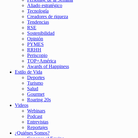
Aliado estratégico
Tecnología
Creadores de riqueza
Tendencias
RSE
Sostenibilidad
Opinión
PYMES
RRHH
Periscopio
TOP+América
Awards of Happiness
Estilo de Vida
Deportes
Turismo
Salud
Gourmet
Roaring 20s
Videos
Webinars
Podcast
Entrevistas
Reportajes
¿Quiénes Somos?