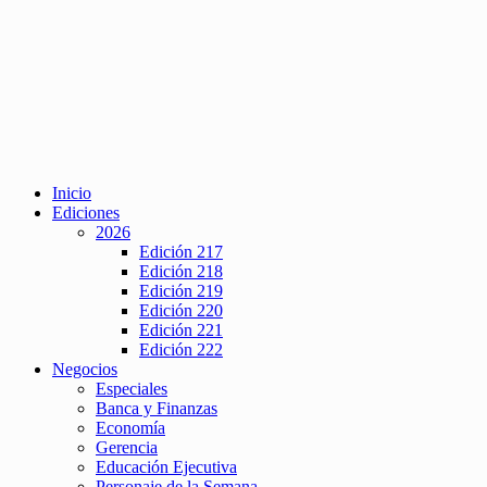
Inicio
Ediciones
2026
Edición 217
Edición 218
Edición 219
Edición 220
Edición 221
Edición 222
Negocios
Especiales
Banca y Finanzas
Economía
Gerencia
Educación Ejecutiva
Personaje de la Semana