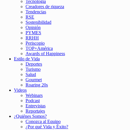
Tecnología
Creadores de riqueza
Tendencias
RSE
Sostenibilidad
Opinión
PYMES
RRHH
Periscopio
TOP+América
Awards of Happiness
Estilo de Vida
Deportes
Turismo
Salud
Gourmet
Roaring 20s
Videos
Webinars
Podcast
Entrevistas
Reportajes
¿Quiénes Somos?
Conozca al Equipo
¿Por qué Vida y Éxito?