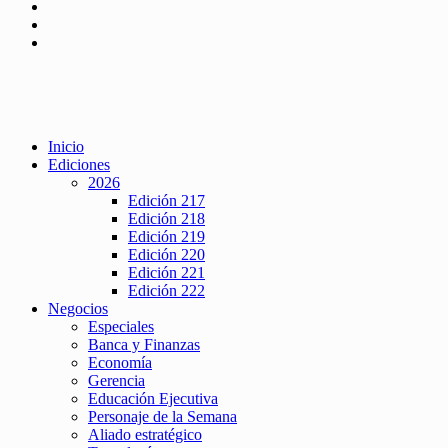
Inicio
Ediciones
2026
Edición 217
Edición 218
Edición 219
Edición 220
Edición 221
Edición 222
Negocios
Especiales
Banca y Finanzas
Economía
Gerencia
Educación Ejecutiva
Personaje de la Semana
Aliado estratégico