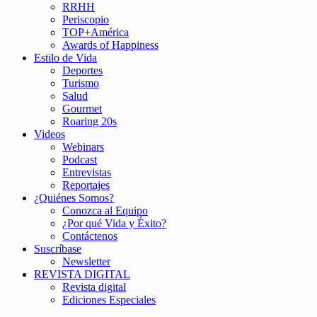
RRHH
Periscopio
TOP+América
Awards of Happiness
Estilo de Vida
Deportes
Turismo
Salud
Gourmet
Roaring 20s
Videos
Webinars
Podcast
Entrevistas
Reportajes
¿Quiénes Somos?
Conozca al Equipo
¿Por qué Vida y Éxito?
Contáctenos
Suscríbase
Newsletter
REVISTA DIGITAL
Revista digital
Ediciones Especiales