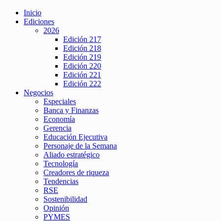
Inicio
Ediciones
2026
Edición 217
Edición 218
Edición 219
Edición 220
Edición 221
Edición 222
Negocios
Especiales
Banca y Finanzas
Economía
Gerencia
Educación Ejecutiva
Personaje de la Semana
Aliado estratégico
Tecnología
Creadores de riqueza
Tendencias
RSE
Sostenibilidad
Opinión
PYMES