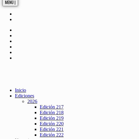
MENÚ |
Inicio
Ediciones
2026
Edición 217
Edición 218
Edición 219
Edición 220
Edición 221
Edición 222