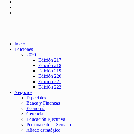
Inicio
Ediciones
2026
Edición 217
Edición 218
Edición 219
Edición 220
Edición 221
Edición 222
Negocios
Especiales
Banca y Finanzas
Economía
Gerencia
Educación Ejecutiva
Personaje de la Semana
Aliado estratégico