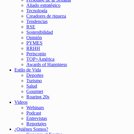
Aliado estratégico
Tecnología
Creadores de riqueza
Tendencias
RSE
Sostenibilidad
Opinión
PYMES
RRHH
Periscopio
TOP+América
Awards of Happiness
Estilo de Vida
Deportes
Turismo
Salud
Gourmet
Roaring 20s
Videos
Webinars
Podcast
Entrevistas
Reportajes
¿Quiénes Somos?