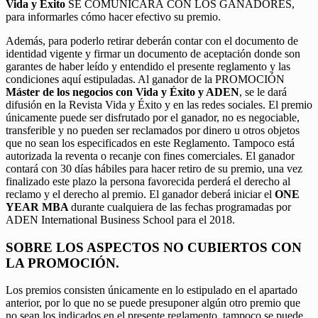
Vida y Éxito
SE COMUNICARÁ CON LOS GANADORES,
para informarles cómo hacer efectivo su premio.
Además, para poderlo retirar deberán contar con el documento de
identidad vigente y firmar un documento de aceptación donde son
garantes de haber leído y entendido el presente reglamento y las
condiciones aquí estipuladas. Al ganador de la PROMOCIÓN
Máster de los negocios con Vida y Éxito y ADEN
, se le dará
difusión en la Revista Vida y Éxito y en las redes sociales. El premio
únicamente puede ser disfrutado por el ganador, no es negociable,
transferible y no pueden ser reclamados por dinero u otros objetos
que no sean los especificados en este Reglamento. Tampoco está
autorizada la reventa o recanje con fines comerciales. El ganador
contará con 30 días hábiles para hacer retiro de su premio, una vez
finalizado este plazo la persona favorecida perderá el derecho al
reclamo y el derecho al premio. El ganador deberá iniciar el
ONE
YEAR MBA
durante cualquiera de las fechas programadas por
ADEN International Business School para el 2018.
SOBRE LOS ASPECTOS NO CUBIERTOS CON
LA PROMOCIÓN.
Los premios consisten únicamente en lo estipulado en el apartado
anterior, por lo que no se puede presuponer algún otro premio que
no sean los indicados en el presente reglamento, tampoco se puede