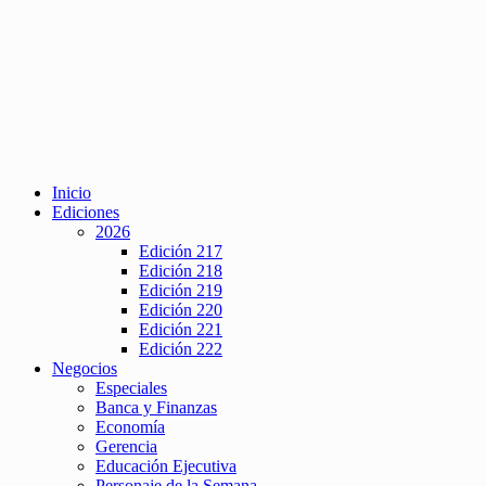
Inicio
Ediciones
2026
Edición 217
Edición 218
Edición 219
Edición 220
Edición 221
Edición 222
Negocios
Especiales
Banca y Finanzas
Economía
Gerencia
Educación Ejecutiva
Personaje de la Semana