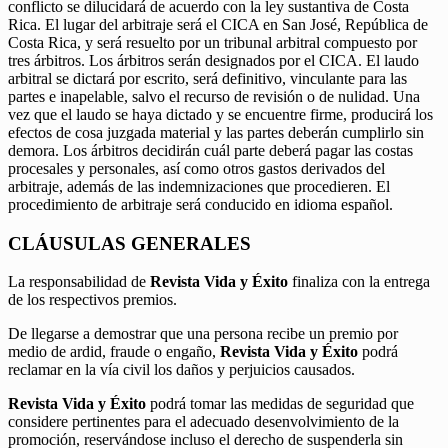
conflicto se dilucidará de acuerdo con la ley sustantiva de Costa
Rica. El lugar del arbitraje será el CICA en San José, República de
Costa Rica, y será resuelto por un tribunal arbitral compuesto por
tres árbitros. Los árbitros serán designados por el CICA. El laudo
arbitral se dictará por escrito, será definitivo, vinculante para las
partes e inapelable, salvo el recurso de revisión o de nulidad. Una
vez que el laudo se haya dictado y se encuentre firme, producirá los
efectos de cosa juzgada material y las partes deberán cumplirlo sin
demora. Los árbitros decidirán cuál parte deberá pagar las costas
procesales y personales, así como otros gastos derivados del
arbitraje, además de las indemnizaciones que procedieren. El
procedimiento de arbitraje será conducido en idioma español.
CLÁUSULAS GENERALES
La responsabilidad de
Revista Vida y Éxito
finaliza con la entrega
de los respectivos premios.
De llegarse a demostrar que una persona recibe un premio por
medio de ardid, fraude o engaño,
Revista Vida y Éxito
podrá
reclamar en la vía civil los daños y perjuicios causados.
Revista Vida y Éxito
podrá tomar las medidas de seguridad que
considere pertinentes para el adecuado desenvolvimiento de la
promoción, reservándose incluso el derecho de suspenderla sin