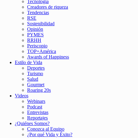
Tecnología
Creadores de riqueza
Tendencias
RSE
Sostenibilidad
Opinión
PYMES
RRHH
Periscopio
TOP+América
Awards of Happiness
Estilo de Vida
Deportes
Turismo
Salud
Gourmet
Roaring 20s
Videos
Webinars
Podcast
Entrevistas
Reportajes
¿Quiénes Somos?
Conozca al Equipo
¿Por qué Vida y Éxito?