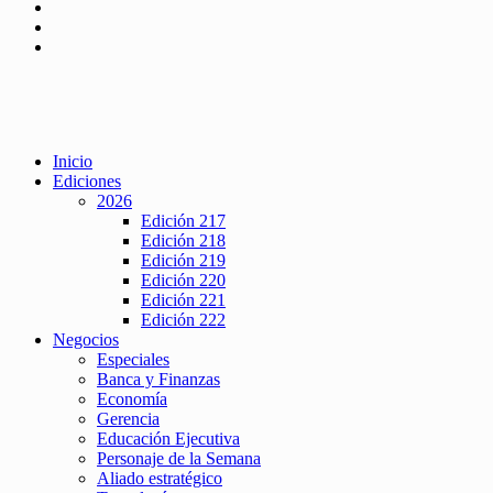
Inicio
Ediciones
2026
Edición 217
Edición 218
Edición 219
Edición 220
Edición 221
Edición 222
Negocios
Especiales
Banca y Finanzas
Economía
Gerencia
Educación Ejecutiva
Personaje de la Semana
Aliado estratégico