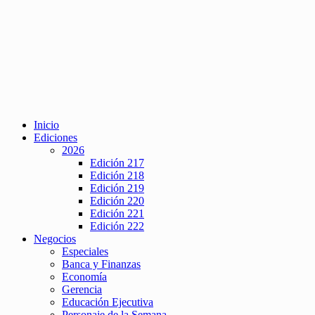
Inicio
Ediciones
2026
Edición 217
Edición 218
Edición 219
Edición 220
Edición 221
Edición 222
Negocios
Especiales
Banca y Finanzas
Economía
Gerencia
Educación Ejecutiva
Personaje de la Semana