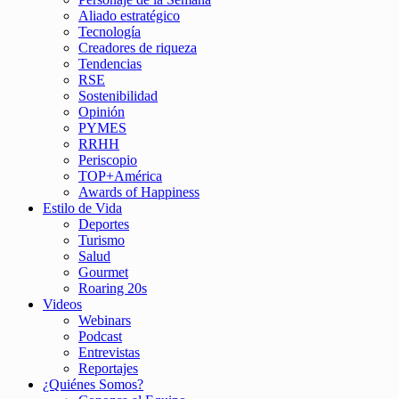
Aliado estratégico
Tecnología
Creadores de riqueza
Tendencias
RSE
Sostenibilidad
Opinión
PYMES
RRHH
Periscopio
TOP+América
Awards of Happiness
Estilo de Vida
Deportes
Turismo
Salud
Gourmet
Roaring 20s
Videos
Webinars
Podcast
Entrevistas
Reportajes
¿Quiénes Somos?