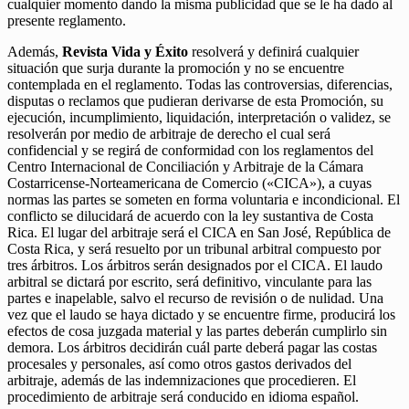
cualquier momento dando la misma publicidad que se le ha dado al
presente reglamento.
Además,
Revista Vida y Éxito
resolverá y definirá cualquier
situación que surja durante la promoción y no se encuentre
contemplada en el reglamento. Todas las controversias, diferencias,
disputas o reclamos que pudieran derivarse de esta Promoción, su
ejecución, incumplimiento, liquidación, interpretación o validez, se
resolverán por medio de arbitraje de derecho el cual será
confidencial y se regirá de conformidad con los reglamentos del
Centro Internacional de Conciliación y Arbitraje de la Cámara
Costarricense-Norteamericana de Comercio («CICA»), a cuyas
normas las partes se someten en forma voluntaria e incondicional. El
conflicto se dilucidará de acuerdo con la ley sustantiva de Costa
Rica. El lugar del arbitraje será el CICA en San José, República de
Costa Rica, y será resuelto por un tribunal arbitral compuesto por
tres árbitros. Los árbitros serán designados por el CICA. El laudo
arbitral se dictará por escrito, será definitivo, vinculante para las
partes e inapelable, salvo el recurso de revisión o de nulidad. Una
vez que el laudo se haya dictado y se encuentre firme, producirá los
efectos de cosa juzgada material y las partes deberán cumplirlo sin
demora. Los árbitros decidirán cuál parte deberá pagar las costas
procesales y personales, así como otros gastos derivados del
arbitraje, además de las indemnizaciones que procedieren. El
procedimiento de arbitraje será conducido en idioma español.