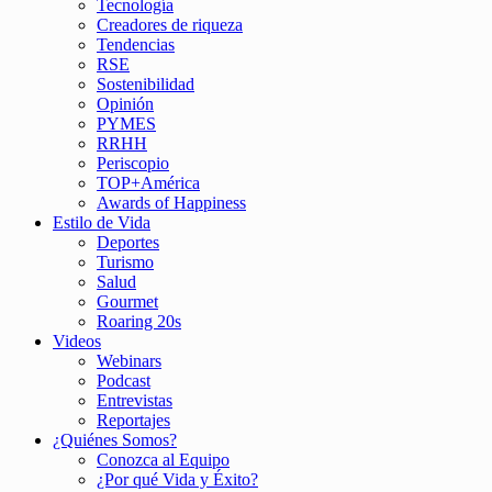
Tecnología
Creadores de riqueza
Tendencias
RSE
Sostenibilidad
Opinión
PYMES
RRHH
Periscopio
TOP+América
Awards of Happiness
Estilo de Vida
Deportes
Turismo
Salud
Gourmet
Roaring 20s
Videos
Webinars
Podcast
Entrevistas
Reportajes
¿Quiénes Somos?
Conozca al Equipo
¿Por qué Vida y Éxito?