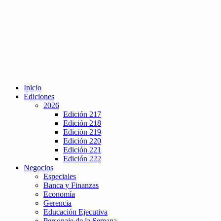
Inicio
Ediciones
2026
Edición 217
Edición 218
Edición 219
Edición 220
Edición 221
Edición 222
Negocios
Especiales
Banca y Finanzas
Economía
Gerencia
Educación Ejecutiva
Personaje de la Semana