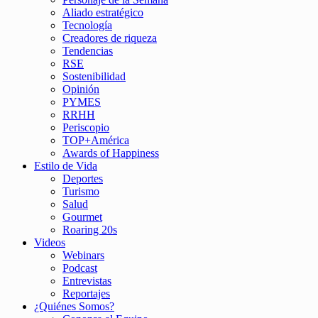
Aliado estratégico
Tecnología
Creadores de riqueza
Tendencias
RSE
Sostenibilidad
Opinión
PYMES
RRHH
Periscopio
TOP+América
Awards of Happiness
Estilo de Vida
Deportes
Turismo
Salud
Gourmet
Roaring 20s
Videos
Webinars
Podcast
Entrevistas
Reportajes
¿Quiénes Somos?