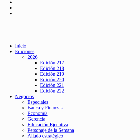
Inicio
Ediciones
2026
Edición 217
Edición 218
Edición 219
Edición 220
Edición 221
Edición 222
Negocios
Especiales
Banca y Finanzas
Economía
Gerencia
Educación Ejecutiva
Personaje de la Semana
Aliado estratégico