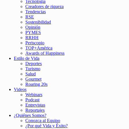
Tecnología
Creadores de riqueza
Tendencias
RSE
Sostenibilidad
Opinión
PYMES
RRHH
Periscopio
TOP+América
Awards of Happiness
Estilo de Vida
Deportes
Turismo
Salud
Gourmet
Roaring 20s
Videos
Webinars
Podcast
Entrevistas
Reportajes
¿Quiénes Somos?
Conozca al Equipo
¿Por qué Vida y Éxito?