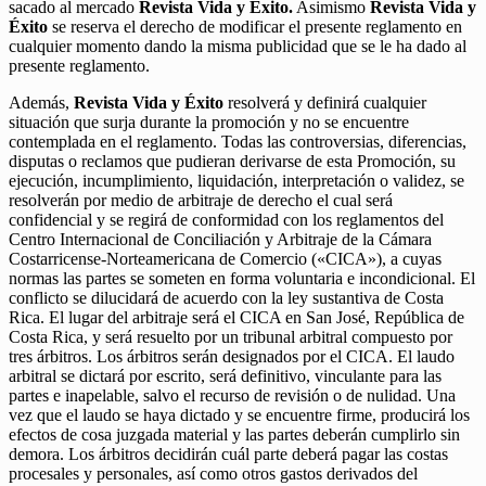
sacado al mercado
Revista Vida y Éxito.
Asimismo
Revista Vida y
Éxito
se reserva el derecho de modificar el presente reglamento en
cualquier momento dando la misma publicidad que se le ha dado al
presente reglamento.
Además,
Revista Vida y Éxito
resolverá y definirá cualquier
situación que surja durante la promoción y no se encuentre
contemplada en el reglamento. Todas las controversias, diferencias,
disputas o reclamos que pudieran derivarse de esta Promoción, su
ejecución, incumplimiento, liquidación, interpretación o validez, se
resolverán por medio de arbitraje de derecho el cual será
confidencial y se regirá de conformidad con los reglamentos del
Centro Internacional de Conciliación y Arbitraje de la Cámara
Costarricense-Norteamericana de Comercio («CICA»), a cuyas
normas las partes se someten en forma voluntaria e incondicional. El
conflicto se dilucidará de acuerdo con la ley sustantiva de Costa
Rica. El lugar del arbitraje será el CICA en San José, República de
Costa Rica, y será resuelto por un tribunal arbitral compuesto por
tres árbitros. Los árbitros serán designados por el CICA. El laudo
arbitral se dictará por escrito, será definitivo, vinculante para las
partes e inapelable, salvo el recurso de revisión o de nulidad. Una
vez que el laudo se haya dictado y se encuentre firme, producirá los
efectos de cosa juzgada material y las partes deberán cumplirlo sin
demora. Los árbitros decidirán cuál parte deberá pagar las costas
procesales y personales, así como otros gastos derivados del