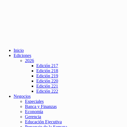
Inicio
Ediciones
2026
Edición 217
Edición 218
Edición 219
Edición 220
Edición 221
Edición 222
Negocios
Especiales
Banca y Finanzas
Economía
Gerencia
Educación Ejecutiva
Personaje de la Semana