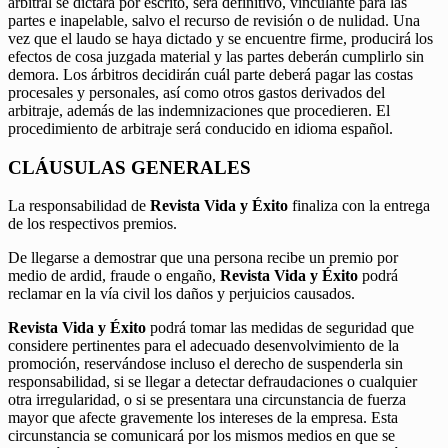
arbitral se dictará por escrito, será definitivo, vinculante para las
partes e inapelable, salvo el recurso de revisión o de nulidad. Una
vez que el laudo se haya dictado y se encuentre firme, producirá los
efectos de cosa juzgada material y las partes deberán cumplirlo sin
demora. Los árbitros decidirán cuál parte deberá pagar las costas
procesales y personales, así como otros gastos derivados del
arbitraje, además de las indemnizaciones que procedieren. El
procedimiento de arbitraje será conducido en idioma español.
CLÁUSULAS GENERALES
La responsabilidad de
Revista Vida y Éxito
finaliza con la entrega
de los respectivos premios.
De llegarse a demostrar que una persona recibe un premio por
medio de ardid, fraude o engaño,
Revista Vida y Éxito
podrá
reclamar en la vía civil los daños y perjuicios causados.
Revista Vida y Éxito
podrá tomar las medidas de seguridad que
considere pertinentes para el adecuado desenvolvimiento de la
promoción, reservándose incluso el derecho de suspenderla sin
responsabilidad, si se llegar a detectar defraudaciones o cualquier
otra irregularidad, o si se presentara una circunstancia de fuerza
mayor que afecte gravemente los intereses de la empresa. Esta
circunstancia se comunicará por los mismos medios en que se