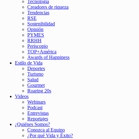
Tecnología
Creadores de riqueza
Tendencias
RSE
Sostenibilidad
Opinión
PYMES
RRHH
Periscopio
TOP+América
Awards of Happiness
Estilo de Vida
Deportes
Turismo
Salud
Gourmet
Roaring 20s
Videos
Webinars
Podcast
Entrevistas
Reportajes
¿Quiénes Somos?
Conozca al Equipo
¿Por qué Vida y Éxito?