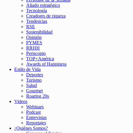
Aliado estratégico
Tecnología
Creadores de riqueza
Tendencias
RSE
Sostenibilidad
Opinión
PYMES
RRHH
Periscopio
TOP+América
Awards of Happiness
Estilo de Vida
Deportes
Turismo
Salud
Gourmet
Roaring 20s
Videos
Webinars
Podcast
Entrevistas
Reportajes
¿Quiénes Somos?