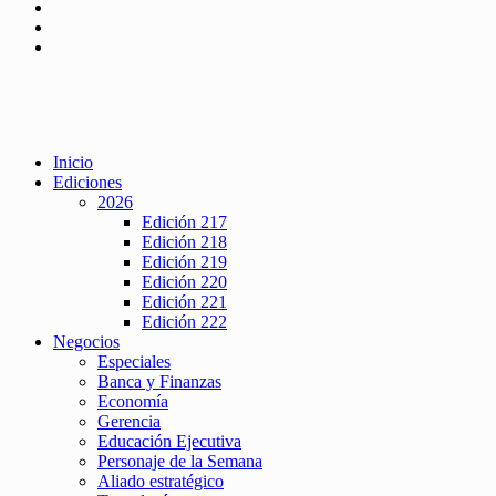
Inicio
Ediciones
2026
Edición 217
Edición 218
Edición 219
Edición 220
Edición 221
Edición 222
Negocios
Especiales
Banca y Finanzas
Economía
Gerencia
Educación Ejecutiva
Personaje de la Semana
Aliado estratégico