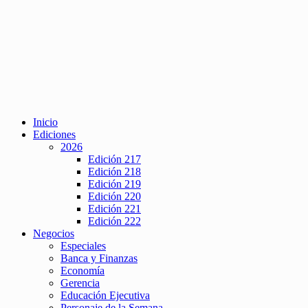
Inicio
Ediciones
2026
Edición 217
Edición 218
Edición 219
Edición 220
Edición 221
Edición 222
Negocios
Especiales
Banca y Finanzas
Economía
Gerencia
Educación Ejecutiva
Personaje de la Semana