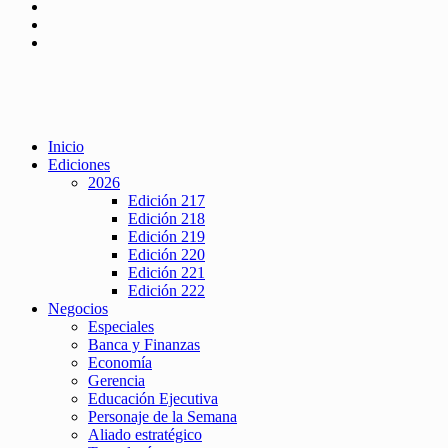
Inicio
Ediciones
2026
Edición 217
Edición 218
Edición 219
Edición 220
Edición 221
Edición 222
Negocios
Especiales
Banca y Finanzas
Economía
Gerencia
Educación Ejecutiva
Personaje de la Semana
Aliado estratégico