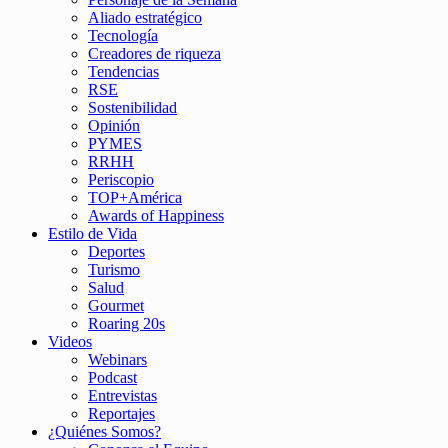
Aliado estratégico
Tecnología
Creadores de riqueza
Tendencias
RSE
Sostenibilidad
Opinión
PYMES
RRHH
Periscopio
TOP+América
Awards of Happiness
Estilo de Vida
Deportes
Turismo
Salud
Gourmet
Roaring 20s
Videos
Webinars
Podcast
Entrevistas
Reportajes
¿Quiénes Somos?