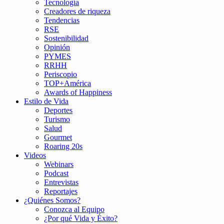
Tecnología
Creadores de riqueza
Tendencias
RSE
Sostenibilidad
Opinión
PYMES
RRHH
Periscopio
TOP+América
Awards of Happiness
Estilo de Vida
Deportes
Turismo
Salud
Gourmet
Roaring 20s
Videos
Webinars
Podcast
Entrevistas
Reportajes
¿Quiénes Somos?
Conozca al Equipo
¿Por qué Vida y Éxito?