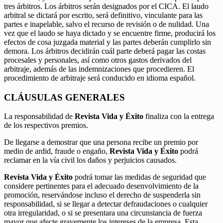
tres árbitros. Los árbitros serán designados por el CICA. El laudo
arbitral se dictará por escrito, será definitivo, vinculante para las
partes e inapelable, salvo el recurso de revisión o de nulidad. Una
vez que el laudo se haya dictado y se encuentre firme, producirá los
efectos de cosa juzgada material y las partes deberán cumplirlo sin
demora. Los árbitros decidirán cuál parte deberá pagar las costas
procesales y personales, así como otros gastos derivados del
arbitraje, además de las indemnizaciones que procedieren. El
procedimiento de arbitraje será conducido en idioma español.
CLÁUSULAS GENERALES
La responsabilidad de
Revista Vida y Éxito
finaliza con la entrega
de los respectivos premios.
De llegarse a demostrar que una persona recibe un premio por
medio de ardid, fraude o engaño,
Revista Vida y Éxito
podrá
reclamar en la vía civil los daños y perjuicios causados.
Revista Vida y Éxito
podrá tomar las medidas de seguridad que
considere pertinentes para el adecuado desenvolvimiento de la
promoción, reservándose incluso el derecho de suspenderla sin
responsabilidad, si se llegar a detectar defraudaciones o cualquier
otra irregularidad, o si se presentara una circunstancia de fuerza
mayor que afecte gravemente los intereses de la empresa. Esta