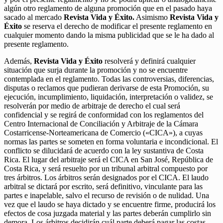
algún otro reglamento de alguna promoción que en el pasado haya
sacado al mercado
Revista Vida y Éxito.
Asimismo
Revista Vida y
Éxito
se reserva el derecho de modificar el presente reglamento en
cualquier momento dando la misma publicidad que se le ha dado al
presente reglamento.
Además,
Revista Vida y Éxito
resolverá y definirá cualquier
situación que surja durante la promoción y no se encuentre
contemplada en el reglamento. Todas las controversias, diferencias,
disputas o reclamos que pudieran derivarse de esta Promoción, su
ejecución, incumplimiento, liquidación, interpretación o validez, se
resolverán por medio de arbitraje de derecho el cual será
confidencial y se regirá de conformidad con los reglamentos del
Centro Internacional de Conciliación y Arbitraje de la Cámara
Costarricense-Norteamericana de Comercio («CICA»), a cuyas
normas las partes se someten en forma voluntaria e incondicional. El
conflicto se dilucidará de acuerdo con la ley sustantiva de Costa
Rica. El lugar del arbitraje será el CICA en San José, República de
Costa Rica, y será resuelto por un tribunal arbitral compuesto por
tres árbitros. Los árbitros serán designados por el CICA. El laudo
arbitral se dictará por escrito, será definitivo, vinculante para las
partes e inapelable, salvo el recurso de revisión o de nulidad. Una
vez que el laudo se haya dictado y se encuentre firme, producirá los
efectos de cosa juzgada material y las partes deberán cumplirlo sin
demora. Los árbitros decidirán cuál parte deberá pagar las costas