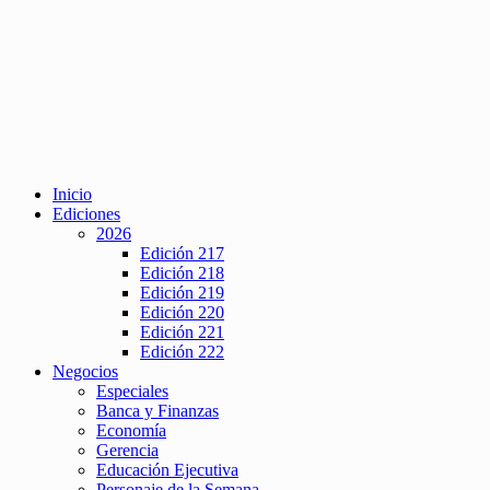
Inicio
Ediciones
2026
Edición 217
Edición 218
Edición 219
Edición 220
Edición 221
Edición 222
Negocios
Especiales
Banca y Finanzas
Economía
Gerencia
Educación Ejecutiva
Personaje de la Semana