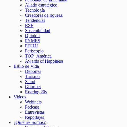
Aliado estratégico
Tecnología
Creadores de riqueza
Tendencias
RSE
Sostenibilidad
Opinión
PYMES
RRHH
Periscopio
TOP+América
Awards of Happiness
Estilo de Vida
Deportes
Turismo
Salud
Gourmet
Roaring 20s
Videos
Webinars
Podcast
Entrevistas
Reportajes
¿Quiénes Somos?