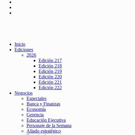
Inicio
Ediciones
2026
Edición 217
Edición 218
Edición 219
Edición 220
Edición 221
Edición 222
Negocios
Especiales
Banca y Finanzas
Economía
Gerencia
Educación Ejecutiva
Personaje de la Semana
Aliado estratégico