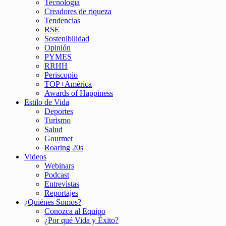
Tecnología
Creadores de riqueza
Tendencias
RSE
Sostenibilidad
Opinión
PYMES
RRHH
Periscopio
TOP+América
Awards of Happiness
Estilo de Vida
Deportes
Turismo
Salud
Gourmet
Roaring 20s
Videos
Webinars
Podcast
Entrevistas
Reportajes
¿Quiénes Somos?
Conozca al Equipo
¿Por qué Vida y Éxito?