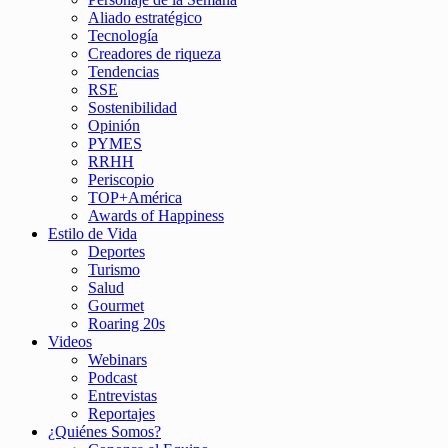
Aliado estratégico
Tecnología
Creadores de riqueza
Tendencias
RSE
Sostenibilidad
Opinión
PYMES
RRHH
Periscopio
TOP+América
Awards of Happiness
Estilo de Vida
Deportes
Turismo
Salud
Gourmet
Roaring 20s
Videos
Webinars
Podcast
Entrevistas
Reportajes
¿Quiénes Somos?