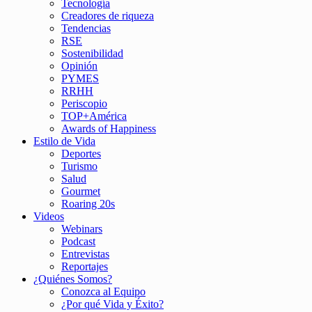
Tecnología
Creadores de riqueza
Tendencias
RSE
Sostenibilidad
Opinión
PYMES
RRHH
Periscopio
TOP+América
Awards of Happiness
Estilo de Vida
Deportes
Turismo
Salud
Gourmet
Roaring 20s
Videos
Webinars
Podcast
Entrevistas
Reportajes
¿Quiénes Somos?
Conozca al Equipo
¿Por qué Vida y Éxito?