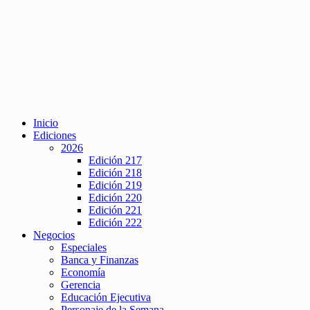
Inicio
Ediciones
2026
Edición 217
Edición 218
Edición 219
Edición 220
Edición 221
Edición 222
Negocios
Especiales
Banca y Finanzas
Economía
Gerencia
Educación Ejecutiva
Personaje de la Semana