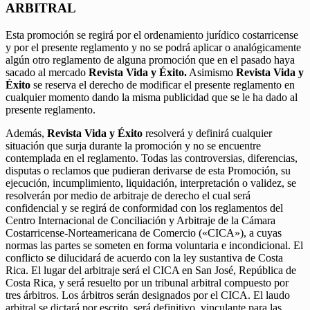
ARBITRAL
Esta promoción se regirá por el ordenamiento jurídico costarricense
y por el presente reglamento y no se podrá aplicar o analógicamente
algún otro reglamento de alguna promoción que en el pasado haya
sacado al mercado
Revista Vida y Éxito.
Asimismo
Revista Vida y
Éxito
se reserva el derecho de modificar el presente reglamento en
cualquier momento dando la misma publicidad que se le ha dado al
presente reglamento.
Además,
Revista Vida y Éxito
resolverá y definirá cualquier
situación que surja durante la promoción y no se encuentre
contemplada en el reglamento. Todas las controversias, diferencias,
disputas o reclamos que pudieran derivarse de esta Promoción, su
ejecución, incumplimiento, liquidación, interpretación o validez, se
resolverán por medio de arbitraje de derecho el cual será
confidencial y se regirá de conformidad con los reglamentos del
Centro Internacional de Conciliación y Arbitraje de la Cámara
Costarricense-Norteamericana de Comercio («CICA»), a cuyas
normas las partes se someten en forma voluntaria e incondicional. El
conflicto se dilucidará de acuerdo con la ley sustantiva de Costa
Rica. El lugar del arbitraje será el CICA en San José, República de
Costa Rica, y será resuelto por un tribunal arbitral compuesto por
tres árbitros. Los árbitros serán designados por el CICA. El laudo
arbitral se dictará por escrito, será definitivo, vinculante para las