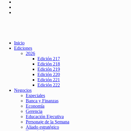
Inicio
Ediciones
2026
Edición 217
Edición 218
Edición 219
Edición 220
Edición 221
Edición 222
Negocios
Especiales
Banca y Finanzas
Economía
Gerencia
Educación Ejecutiva
Personaje de la Semana
Aliado estratégico