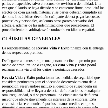
partes e inapelable, salvo el recurso de revisión o de nulidad. Una
vez que el laudo se haya dictado y se encuentre firme, producirá los
efectos de cosa juzgada material y las partes deberán cumplirlo sin
demora. Los árbitros decidirán cuál parte deberá pagar las costas
procesales y personales, así como otros gastos derivados del
arbitraje, además de las indemnizaciones que procedieren. El
procedimiento de arbitraje será conducido en idioma español.
CLÁUSULAS GENERALES
La responsabilidad de
Revista Vida y Éxito
finaliza con la entrega
de los respectivos premios.
De llegarse a demostrar que una persona recibe un premio por
medio de ardid, fraude o engaño,
Revista Vida y Éxito
podrá
reclamar en la vía civil los daños y perjuicios causados.
Revista Vida y Éxito
podrá tomar las medidas de seguridad que
considere pertinentes para el adecuado desenvolvimiento de la
promoción, reservándose incluso el derecho de suspenderla sin
responsabilidad, si se llegar a detectar defraudaciones o cualquier
otra irregularidad, o si se presentara una circunstancia de fuerza
mayor que afecte gravemente los intereses de la empresa. Esta
circunstancia se comunicará por los mismos medios en que se
difundió el presente reglamento y desde esa fecha la promoción