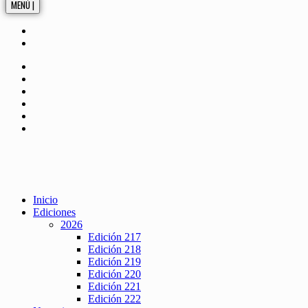
MENÚ |
Inicio
Ediciones
2026
Edición 217
Edición 218
Edición 219
Edición 220
Edición 221
Edición 222