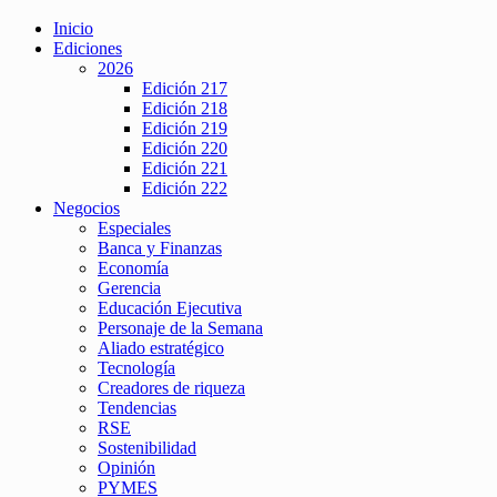
Inicio
Ediciones
2026
Edición 217
Edición 218
Edición 219
Edición 220
Edición 221
Edición 222
Negocios
Especiales
Banca y Finanzas
Economía
Gerencia
Educación Ejecutiva
Personaje de la Semana
Aliado estratégico
Tecnología
Creadores de riqueza
Tendencias
RSE
Sostenibilidad
Opinión
PYMES