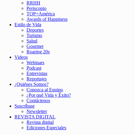
RRHH
Periscopio
TOP+América
Awards of Happiness
Estilo de Vida
Deportes
Turismo
Salud
Gourmet
Roaring 20s
Videos
Webinars
Podcast
Entrevistas
Reportajes
¿Quiénes Somos?
Conozca al Equipo
¿Por qué Vida y Éxito?
Contáctenos
Suscríbase
Newsletter
REVISTA DIGITAL
Revista digital
Ediciones Especiales