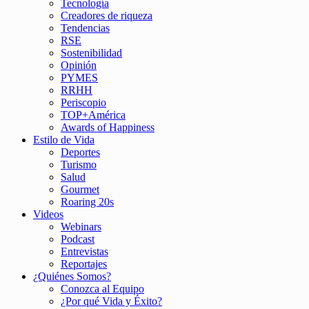
Tecnología
Creadores de riqueza
Tendencias
RSE
Sostenibilidad
Opinión
PYMES
RRHH
Periscopio
TOP+América
Awards of Happiness
Estilo de Vida
Deportes
Turismo
Salud
Gourmet
Roaring 20s
Videos
Webinars
Podcast
Entrevistas
Reportajes
¿Quiénes Somos?
Conozca al Equipo
¿Por qué Vida y Éxito?