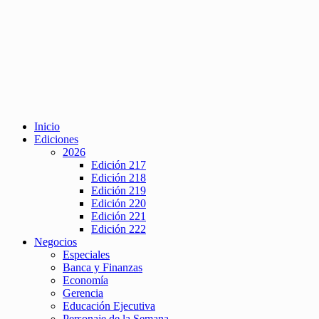
Inicio
Ediciones
2026
Edición 217
Edición 218
Edición 219
Edición 220
Edición 221
Edición 222
Negocios
Especiales
Banca y Finanzas
Economía
Gerencia
Educación Ejecutiva
Personaje de la Semana