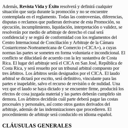
Además,
Revista Vida y Éxito
resolverá y definirá cualquier
situación que surja durante la promoción y no se encuentre
contemplada en el reglamento. Todas las controversias, diferencias,
disputas o reclamos que pudieran derivarse de esta Promoción, su
ejecución, incumplimiento, liquidación, interpretación o validez, se
resolverán por medio de arbitraje de derecho el cual será
confidencial y se regirá de conformidad con los reglamentos del
Centro Internacional de Conciliación y Arbitraje de la Cámara
Costarricense-Norteamericana de Comercio («CICA»), a cuyas
normas las partes se someten en forma voluntaria e incondicional. El
conflicto se dilucidará de acuerdo con la ley sustantiva de Costa
Rica. El lugar del arbitraje será el CICA en San José, República de
Costa Rica, y será resuelto por un tribunal arbitral compuesto por
tres árbitros. Los árbitros serán designados por el CICA. El laudo
arbitral se dictará por escrito, será definitivo, vinculante para las
partes e inapelable, salvo el recurso de revisión o de nulidad. Una
vez que el laudo se haya dictado y se encuentre firme, producirá los
efectos de cosa juzgada material y las partes deberán cumplirlo sin
demora. Los árbitros decidirán cuál parte deberá pagar las costas
procesales y personales, así como otros gastos derivados del
arbitraje, además de las indemnizaciones que procedieren. El
procedimiento de arbitraje será conducido en idioma español.
CLÁUSULAS GENERALES