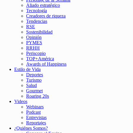
Aliado estratégico
Tecnología
Creadores de riqueza
Tendencias
RSE
Sostenibilidad
Opinión
PYMES
RRHH
Periscopio
TOP+América
Awards of Happiness
Estilo de Vida
Deportes
Turismo
Salud
Gourmet
Roaring 20s
Videos
Webinars
Podcast
Entrevistas
Reportajes
¿Quiénes Somos?