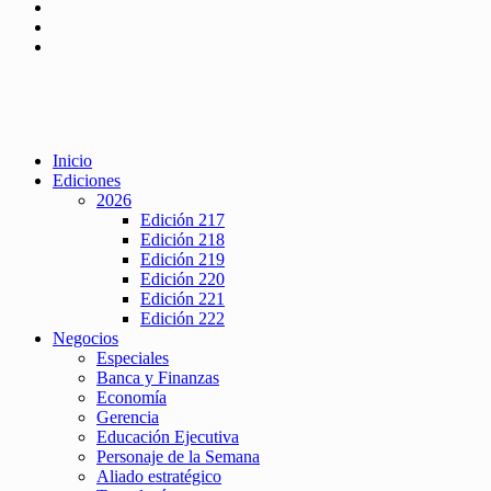
Inicio
Ediciones
2026
Edición 217
Edición 218
Edición 219
Edición 220
Edición 221
Edición 222
Negocios
Especiales
Banca y Finanzas
Economía
Gerencia
Educación Ejecutiva
Personaje de la Semana
Aliado estratégico