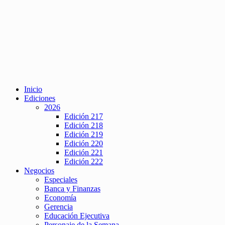
Inicio
Ediciones
2026
Edición 217
Edición 218
Edición 219
Edición 220
Edición 221
Edición 222
Negocios
Especiales
Banca y Finanzas
Economía
Gerencia
Educación Ejecutiva
Personaje de la Semana