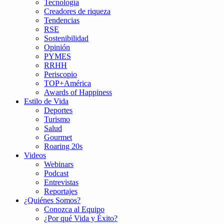
Tecnología
Creadores de riqueza
Tendencias
RSE
Sostenibilidad
Opinión
PYMES
RRHH
Periscopio
TOP+América
Awards of Happiness
Estilo de Vida
Deportes
Turismo
Salud
Gourmet
Roaring 20s
Videos
Webinars
Podcast
Entrevistas
Reportajes
¿Quiénes Somos?
Conozca al Equipo
¿Por qué Vida y Éxito?