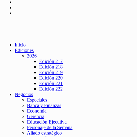
Inicio
Ediciones
2026
Edición 217
Edición 218
Edición 219
Edición 220
Edición 221
Edición 222
Negocios
Especiales
Banca y Finanzas
Economía
Gerencia
Educación Ejecutiva
Personaje de la Semana
Aliado estratégico