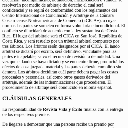
resolverán por medio de arbitraje de derecho el cual será
confidencial y se regirá de conformidad con los reglamentos del
Centro Internacional de Conciliación y Arbitraje de la Cámara
Costarricense-Norteamericana de Comercio («CICA»), a cuyas
normas las partes se someten en forma voluntaria e incondicional. El
conflicto se dilucidará de acuerdo con la ley sustantiva de Costa
Rica. El lugar del arbitraje será el CICA en San José, República de
Costa Rica, y será resuelto por un tribunal arbitral compuesto por
tres árbitros. Los árbitros serán designados por el CICA. El laudo
arbitral se dictará por escrito, será definitivo, vinculante para las
partes e inapelable, salvo el recurso de revisión o de nulidad. Una
vez que el laudo se haya dictado y se encuentre firme, producirá los
efectos de cosa juzgada material y las partes deberán cumplirlo sin
demora. Los árbitros decidirán cuál parte deberá pagar las costas
procesales y personales, así como otros gastos derivados del
arbitraje, además de las indemnizaciones que procedieren. El
procedimiento de arbitraje será conducido en idioma español.
CLÁUSULAS GENERALES
La responsabilidad de
Revista Vida y Éxito
finaliza con la entrega
de los respectivos premios.
De llegarse a demostrar que una persona recibe un premio por