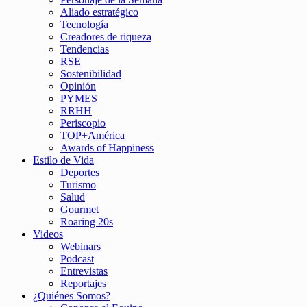
Aliado estratégico
Tecnología
Creadores de riqueza
Tendencias
RSE
Sostenibilidad
Opinión
PYMES
RRHH
Periscopio
TOP+América
Awards of Happiness
Estilo de Vida
Deportes
Turismo
Salud
Gourmet
Roaring 20s
Videos
Webinars
Podcast
Entrevistas
Reportajes
¿Quiénes Somos?