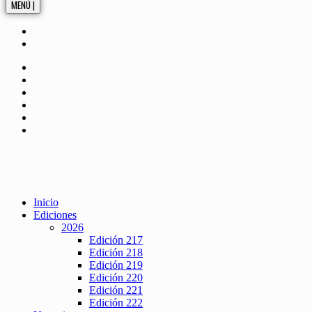
MENÚ |
Inicio
Ediciones
2026
Edición 217
Edición 218
Edición 219
Edición 220
Edición 221
Edición 222