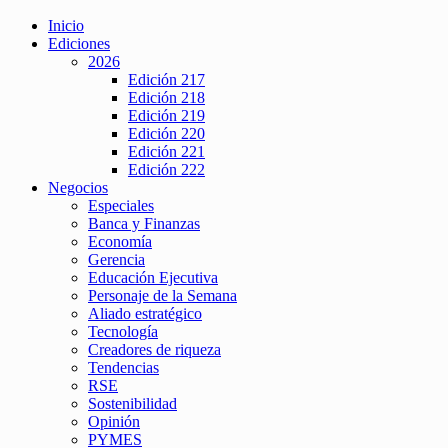
Inicio
Ediciones
2026
Edición 217
Edición 218
Edición 219
Edición 220
Edición 221
Edición 222
Negocios
Especiales
Banca y Finanzas
Economía
Gerencia
Educación Ejecutiva
Personaje de la Semana
Aliado estratégico
Tecnología
Creadores de riqueza
Tendencias
RSE
Sostenibilidad
Opinión
PYMES