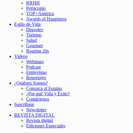
RRHH
Periscopio
TOP+América
Awards of Happiness
Estilo de Vida
Deportes
Turismo
Salud
Gourmet
Roaring 20s
Videos
Webinars
Podcast
Entrevistas
Reportajes
¿Quiénes Somos?
Conozca al Equipo
¿Por qué Vida y Éxito?
Contáctenos
Suscríbase
Newsletter
REVISTA DIGITAL
Revista digital
Ediciones Especiales