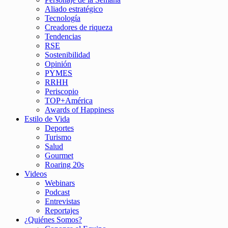
Aliado estratégico
Tecnología
Creadores de riqueza
Tendencias
RSE
Sostenibilidad
Opinión
PYMES
RRHH
Periscopio
TOP+América
Awards of Happiness
Estilo de Vida
Deportes
Turismo
Salud
Gourmet
Roaring 20s
Videos
Webinars
Podcast
Entrevistas
Reportajes
¿Quiénes Somos?