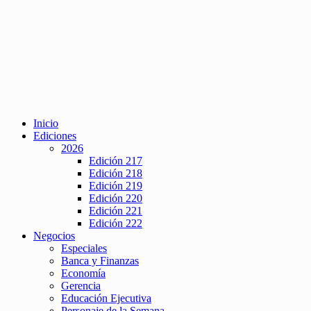
Inicio
Ediciones
2026
Edición 217
Edición 218
Edición 219
Edición 220
Edición 221
Edición 222
Negocios
Especiales
Banca y Finanzas
Economía
Gerencia
Educación Ejecutiva
Personaje de la Semana