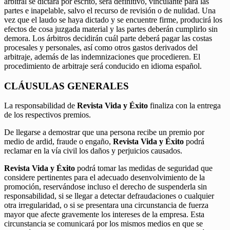
arbitral se dictará por escrito, será definitivo, vinculante para las
partes e inapelable, salvo el recurso de revisión o de nulidad. Una
vez que el laudo se haya dictado y se encuentre firme, producirá los
efectos de cosa juzgada material y las partes deberán cumplirlo sin
demora. Los árbitros decidirán cuál parte deberá pagar las costas
procesales y personales, así como otros gastos derivados del
arbitraje, además de las indemnizaciones que procedieren. El
procedimiento de arbitraje será conducido en idioma español.
CLÁUSULAS GENERALES
La responsabilidad de
Revista Vida y Éxito
finaliza con la entrega
de los respectivos premios.
De llegarse a demostrar que una persona recibe un premio por
medio de ardid, fraude o engaño,
Revista Vida y Éxito
podrá
reclamar en la vía civil los daños y perjuicios causados.
Revista Vida y Éxito
podrá tomar las medidas de seguridad que
considere pertinentes para el adecuado desenvolvimiento de la
promoción, reservándose incluso el derecho de suspenderla sin
responsabilidad, si se llegar a detectar defraudaciones o cualquier
otra irregularidad, o si se presentara una circunstancia de fuerza
mayor que afecte gravemente los intereses de la empresa. Esta
circunstancia se comunicará por los mismos medios en que se