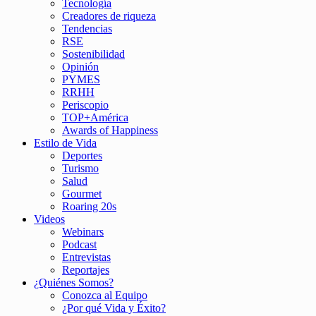
Tecnología
Creadores de riqueza
Tendencias
RSE
Sostenibilidad
Opinión
PYMES
RRHH
Periscopio
TOP+América
Awards of Happiness
Estilo de Vida
Deportes
Turismo
Salud
Gourmet
Roaring 20s
Videos
Webinars
Podcast
Entrevistas
Reportajes
¿Quiénes Somos?
Conozca al Equipo
¿Por qué Vida y Éxito?