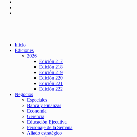
Inicio
Ediciones
2026
Edición 217
Edición 218
Edición 219
Edición 220
Edición 221
Edición 222
Negocios
Especiales
Banca y Finanzas
Economía
Gerencia
Educación Ejecutiva
Personaje de la Semana
Aliado estratégico