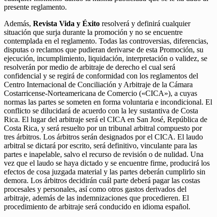
presente reglamento.
Además,
Revista Vida y Éxito
resolverá y definirá cualquier
situación que surja durante la promoción y no se encuentre
contemplada en el reglamento. Todas las controversias, diferencias,
disputas o reclamos que pudieran derivarse de esta Promoción, su
ejecución, incumplimiento, liquidación, interpretación o validez, se
resolverán por medio de arbitraje de derecho el cual será
confidencial y se regirá de conformidad con los reglamentos del
Centro Internacional de Conciliación y Arbitraje de la Cámara
Costarricense-Norteamericana de Comercio («CICA»), a cuyas
normas las partes se someten en forma voluntaria e incondicional. El
conflicto se dilucidará de acuerdo con la ley sustantiva de Costa
Rica. El lugar del arbitraje será el CICA en San José, República de
Costa Rica, y será resuelto por un tribunal arbitral compuesto por
tres árbitros. Los árbitros serán designados por el CICA. El laudo
arbitral se dictará por escrito, será definitivo, vinculante para las
partes e inapelable, salvo el recurso de revisión o de nulidad. Una
vez que el laudo se haya dictado y se encuentre firme, producirá los
efectos de cosa juzgada material y las partes deberán cumplirlo sin
demora. Los árbitros decidirán cuál parte deberá pagar las costas
procesales y personales, así como otros gastos derivados del
arbitraje, además de las indemnizaciones que procedieren. El
procedimiento de arbitraje será conducido en idioma español.