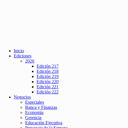
Inicio
Ediciones
2026
Edición 217
Edición 218
Edición 219
Edición 220
Edición 221
Edición 222
Negocios
Especiales
Banca y Finanzas
Economía
Gerencia
Educación Ejecutiva
Personaje de la Semana