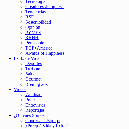
Tecnología
Creadores de riqueza
Tendencias
RSE
Sostenibilidad
Opinión
PYMES
RRHH
Periscopio
TOP+América
Awards of Happiness
Estilo de Vida
Deportes
Turismo
Salud
Gourmet
Roaring 20s
Videos
Webinars
Podcast
Entrevistas
Reportajes
¿Quiénes Somos?
Conozca al Equipo
¿Por qué Vida y Éxito?