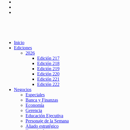
Inicio
Ediciones
2026
Edición 217
Edición 218
Edición 219
Edición 220
Edición 221
Edición 222
Negocios
Especiales
Banca y Finanzas
Economía
Gerencia
Educación Ejecutiva
Personaje de la Semana
Aliado estratégico