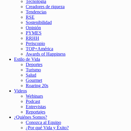
Tecnología
Creadores de riqueza
Tendencias
RSE
Sostenibilidad
Opinión
PYMES
RRHH
Periscopio
TOP+América
Awards of Happiness
Estilo de Vida
Deportes
Turismo
Salud
Gourmet
Roaring 20s
Videos
Webinars
Podcast
Entrevistas
Reportajes
¿Quiénes Somos?
Conozca al Equipo
¿Por qué Vida y Éxito?