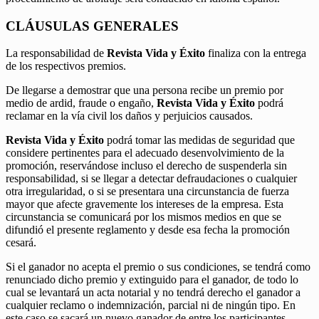
CLÁUSULAS GENERALES
La responsabilidad de
Revista Vida y Éxito
finaliza con la entrega
de los respectivos premios.
De llegarse a demostrar que una persona recibe un premio por
medio de ardid, fraude o engaño,
Revista Vida y Éxito
podrá
reclamar en la vía civil los daños y perjuicios causados.
Revista Vida y Éxito
podrá tomar las medidas de seguridad que
considere pertinentes para el adecuado desenvolvimiento de la
promoción, reservándose incluso el derecho de suspenderla sin
responsabilidad, si se llegar a detectar defraudaciones o cualquier
otra irregularidad, o si se presentara una circunstancia de fuerza
mayor que afecte gravemente los intereses de la empresa. Esta
circunstancia se comunicará por los mismos medios en que se
difundió el presente reglamento y desde esa fecha la promoción
cesará.
Si el ganador no acepta el premio o sus condiciones, se tendrá como
renunciado dicho premio y extinguido para el ganador, de todo lo
cual se levantará un acta notarial y no tendrá derecho el ganador a
cualquier reclamo o indemnización, parcial ni de ningún tipo. En
este caso se sacará un nuevo ganador de entre los participantes.