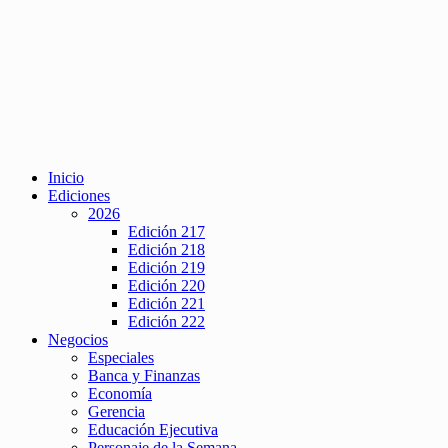
Inicio
Ediciones
2026
Edición 217
Edición 218
Edición 219
Edición 220
Edición 221
Edición 222
Negocios
Especiales
Banca y Finanzas
Economía
Gerencia
Educación Ejecutiva
Personaje de la Semana