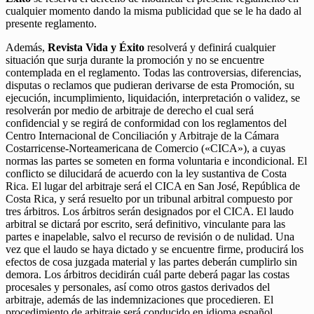
cualquier momento dando la misma publicidad que se le ha dado al
presente reglamento.
Además,
Revista Vida y Éxito
resolverá y definirá cualquier
situación que surja durante la promoción y no se encuentre
contemplada en el reglamento. Todas las controversias, diferencias,
disputas o reclamos que pudieran derivarse de esta Promoción, su
ejecución, incumplimiento, liquidación, interpretación o validez, se
resolverán por medio de arbitraje de derecho el cual será
confidencial y se regirá de conformidad con los reglamentos del
Centro Internacional de Conciliación y Arbitraje de la Cámara
Costarricense-Norteamericana de Comercio («CICA»), a cuyas
normas las partes se someten en forma voluntaria e incondicional. El
conflicto se dilucidará de acuerdo con la ley sustantiva de Costa
Rica. El lugar del arbitraje será el CICA en San José, República de
Costa Rica, y será resuelto por un tribunal arbitral compuesto por
tres árbitros. Los árbitros serán designados por el CICA. El laudo
arbitral se dictará por escrito, será definitivo, vinculante para las
partes e inapelable, salvo el recurso de revisión o de nulidad. Una
vez que el laudo se haya dictado y se encuentre firme, producirá los
efectos de cosa juzgada material y las partes deberán cumplirlo sin
demora. Los árbitros decidirán cuál parte deberá pagar las costas
procesales y personales, así como otros gastos derivados del
arbitraje, además de las indemnizaciones que procedieren. El
procedimiento de arbitraje será conducido en idioma español.