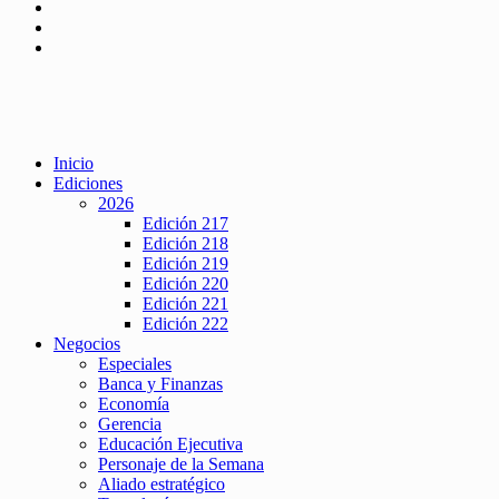
Inicio
Ediciones
2026
Edición 217
Edición 218
Edición 219
Edición 220
Edición 221
Edición 222
Negocios
Especiales
Banca y Finanzas
Economía
Gerencia
Educación Ejecutiva
Personaje de la Semana
Aliado estratégico