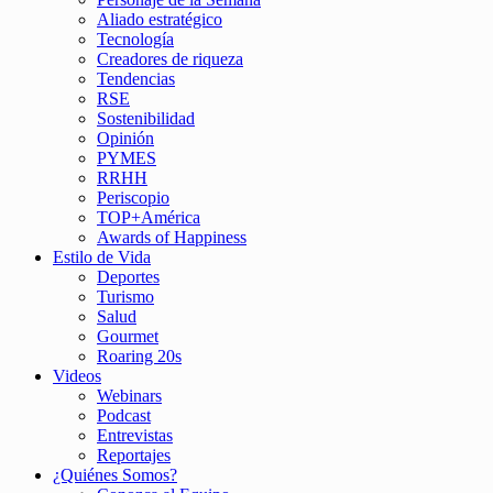
Aliado estratégico
Tecnología
Creadores de riqueza
Tendencias
RSE
Sostenibilidad
Opinión
PYMES
RRHH
Periscopio
TOP+América
Awards of Happiness
Estilo de Vida
Deportes
Turismo
Salud
Gourmet
Roaring 20s
Videos
Webinars
Podcast
Entrevistas
Reportajes
¿Quiénes Somos?