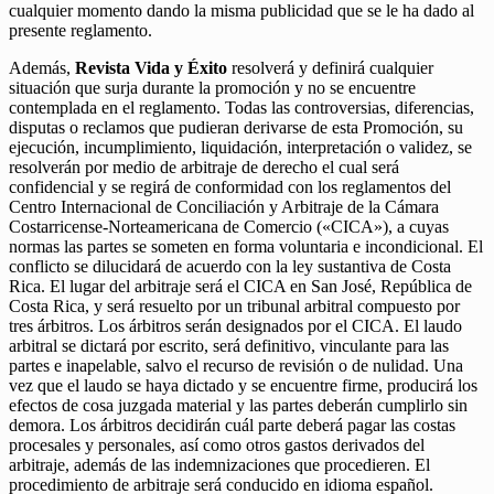
cualquier momento dando la misma publicidad que se le ha dado al
presente reglamento.
Además,
Revista Vida y Éxito
resolverá y definirá cualquier
situación que surja durante la promoción y no se encuentre
contemplada en el reglamento. Todas las controversias, diferencias,
disputas o reclamos que pudieran derivarse de esta Promoción, su
ejecución, incumplimiento, liquidación, interpretación o validez, se
resolverán por medio de arbitraje de derecho el cual será
confidencial y se regirá de conformidad con los reglamentos del
Centro Internacional de Conciliación y Arbitraje de la Cámara
Costarricense-Norteamericana de Comercio («CICA»), a cuyas
normas las partes se someten en forma voluntaria e incondicional. El
conflicto se dilucidará de acuerdo con la ley sustantiva de Costa
Rica. El lugar del arbitraje será el CICA en San José, República de
Costa Rica, y será resuelto por un tribunal arbitral compuesto por
tres árbitros. Los árbitros serán designados por el CICA. El laudo
arbitral se dictará por escrito, será definitivo, vinculante para las
partes e inapelable, salvo el recurso de revisión o de nulidad. Una
vez que el laudo se haya dictado y se encuentre firme, producirá los
efectos de cosa juzgada material y las partes deberán cumplirlo sin
demora. Los árbitros decidirán cuál parte deberá pagar las costas
procesales y personales, así como otros gastos derivados del
arbitraje, además de las indemnizaciones que procedieren. El
procedimiento de arbitraje será conducido en idioma español.