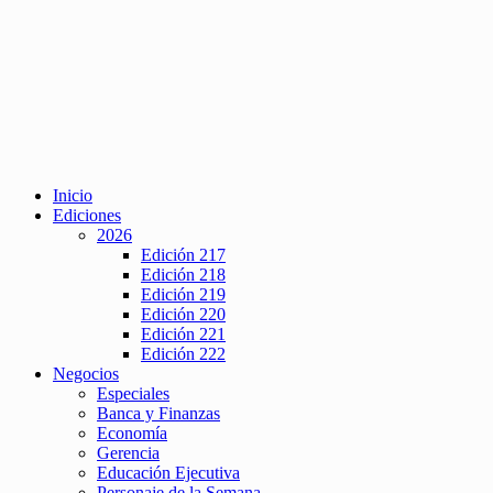
Inicio
Ediciones
2026
Edición 217
Edición 218
Edición 219
Edición 220
Edición 221
Edición 222
Negocios
Especiales
Banca y Finanzas
Economía
Gerencia
Educación Ejecutiva
Personaje de la Semana