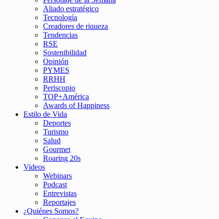
Aliado estratégico
Tecnología
Creadores de riqueza
Tendencias
RSE
Sostenibilidad
Opinión
PYMES
RRHH
Periscopio
TOP+América
Awards of Happiness
Estilo de Vida
Deportes
Turismo
Salud
Gourmet
Roaring 20s
Videos
Webinars
Podcast
Entrevistas
Reportajes
¿Quiénes Somos?