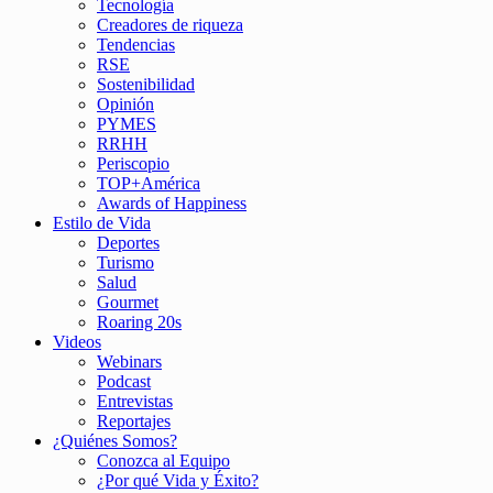
Tecnología
Creadores de riqueza
Tendencias
RSE
Sostenibilidad
Opinión
PYMES
RRHH
Periscopio
TOP+América
Awards of Happiness
Estilo de Vida
Deportes
Turismo
Salud
Gourmet
Roaring 20s
Videos
Webinars
Podcast
Entrevistas
Reportajes
¿Quiénes Somos?
Conozca al Equipo
¿Por qué Vida y Éxito?