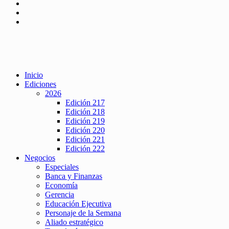
Inicio
Ediciones
2026
Edición 217
Edición 218
Edición 219
Edición 220
Edición 221
Edición 222
Negocios
Especiales
Banca y Finanzas
Economía
Gerencia
Educación Ejecutiva
Personaje de la Semana
Aliado estratégico