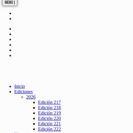
MENÚ |
Inicio
Ediciones
2026
Edición 217
Edición 218
Edición 219
Edición 220
Edición 221
Edición 222