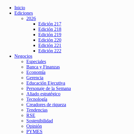
Inicio
Ediciones
2026
Edición 217
Edición 218
Edición 219
Edición 220
Edición 221
Edición 222
Negocios
Especiales
Banca y Finanzas
Economía
Gerencia
Educación Ejecutiva
Personaje de la Semana
Aliado estratégico
Tecnología
Creadores de riqueza
Tendencias
RSE
Sostenibilidad
Opinión
PYMES