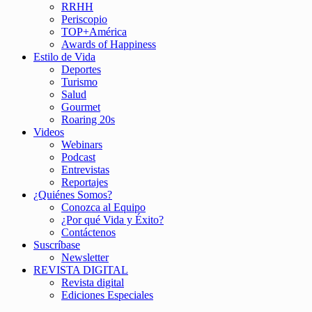
RRHH
Periscopio
TOP+América
Awards of Happiness
Estilo de Vida
Deportes
Turismo
Salud
Gourmet
Roaring 20s
Videos
Webinars
Podcast
Entrevistas
Reportajes
¿Quiénes Somos?
Conozca al Equipo
¿Por qué Vida y Éxito?
Contáctenos
Suscríbase
Newsletter
REVISTA DIGITAL
Revista digital
Ediciones Especiales