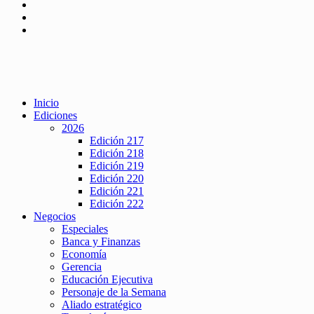
Inicio
Ediciones
2026
Edición 217
Edición 218
Edición 219
Edición 220
Edición 221
Edición 222
Negocios
Especiales
Banca y Finanzas
Economía
Gerencia
Educación Ejecutiva
Personaje de la Semana
Aliado estratégico