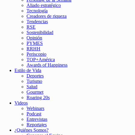
Aliado estratégico
Tecnología
Creadores de riqueza
Tendencias
RSE
Sostenibilidad
Opinión
PYMES
RRHH
Periscopio
TOP+América
Awards of Happiness
Estilo de Vida
Deportes
Turismo
Salud
Gourmet
Roaring 20s
Videos
Webinars
Podcast
Entrevistas
Reportajes
¿Quiénes Somos?