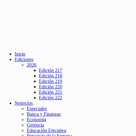
Inicio
Ediciones
2026
Edición 217
Edición 218
Edición 219
Edición 220
Edición 221
Edición 222
Negocios
Especiales
Banca y Finanzas
Economía
Gerencia
Educación Ejecutiva
Personaje de la Semana