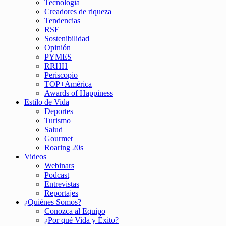
Tecnología
Creadores de riqueza
Tendencias
RSE
Sostenibilidad
Opinión
PYMES
RRHH
Periscopio
TOP+América
Awards of Happiness
Estilo de Vida
Deportes
Turismo
Salud
Gourmet
Roaring 20s
Videos
Webinars
Podcast
Entrevistas
Reportajes
¿Quiénes Somos?
Conozca al Equipo
¿Por qué Vida y Éxito?