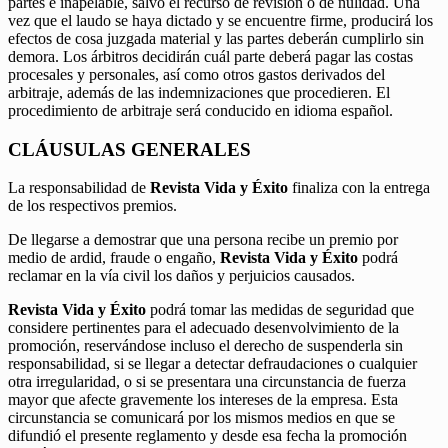
partes e inapelable, salvo el recurso de revisión o de nulidad. Una
vez que el laudo se haya dictado y se encuentre firme, producirá los
efectos de cosa juzgada material y las partes deberán cumplirlo sin
demora. Los árbitros decidirán cuál parte deberá pagar las costas
procesales y personales, así como otros gastos derivados del
arbitraje, además de las indemnizaciones que procedieren. El
procedimiento de arbitraje será conducido en idioma español.
CLÁUSULAS GENERALES
La responsabilidad de
Revista Vida y Éxito
finaliza con la entrega
de los respectivos premios.
De llegarse a demostrar que una persona recibe un premio por
medio de ardid, fraude o engaño,
Revista Vida y Éxito
podrá
reclamar en la vía civil los daños y perjuicios causados.
Revista Vida y Éxito
podrá tomar las medidas de seguridad que
considere pertinentes para el adecuado desenvolvimiento de la
promoción, reservándose incluso el derecho de suspenderla sin
responsabilidad, si se llegar a detectar defraudaciones o cualquier
otra irregularidad, o si se presentara una circunstancia de fuerza
mayor que afecte gravemente los intereses de la empresa. Esta
circunstancia se comunicará por los mismos medios en que se
difundió el presente reglamento y desde esa fecha la promoción