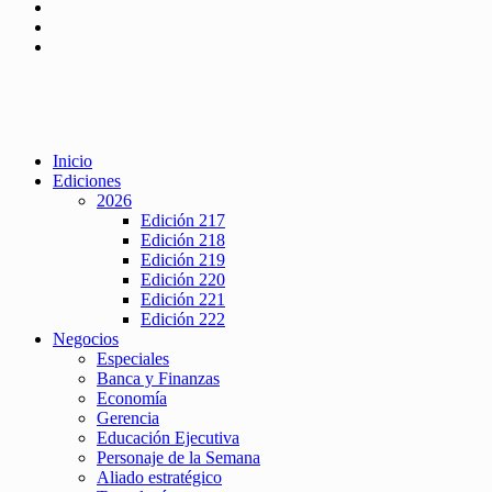
Inicio
Ediciones
2026
Edición 217
Edición 218
Edición 219
Edición 220
Edición 221
Edición 222
Negocios
Especiales
Banca y Finanzas
Economía
Gerencia
Educación Ejecutiva
Personaje de la Semana
Aliado estratégico