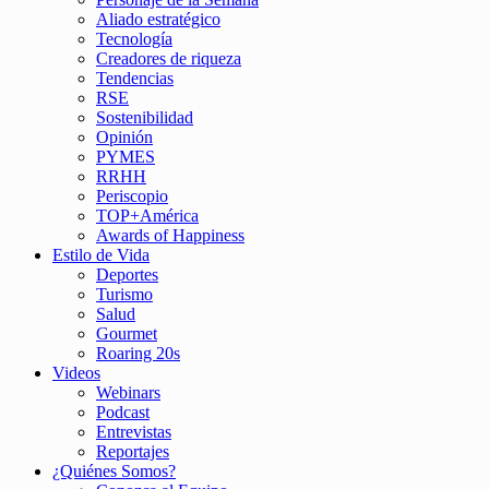
Aliado estratégico
Tecnología
Creadores de riqueza
Tendencias
RSE
Sostenibilidad
Opinión
PYMES
RRHH
Periscopio
TOP+América
Awards of Happiness
Estilo de Vida
Deportes
Turismo
Salud
Gourmet
Roaring 20s
Videos
Webinars
Podcast
Entrevistas
Reportajes
¿Quiénes Somos?