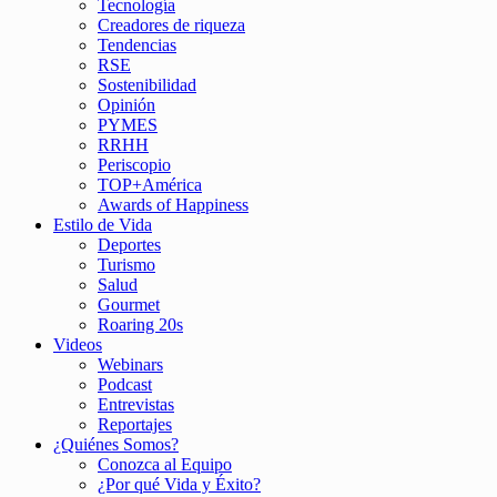
Tecnología
Creadores de riqueza
Tendencias
RSE
Sostenibilidad
Opinión
PYMES
RRHH
Periscopio
TOP+América
Awards of Happiness
Estilo de Vida
Deportes
Turismo
Salud
Gourmet
Roaring 20s
Videos
Webinars
Podcast
Entrevistas
Reportajes
¿Quiénes Somos?
Conozca al Equipo
¿Por qué Vida y Éxito?