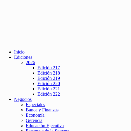
Inicio
Ediciones
2026
Edición 217
Edición 218
Edición 219
Edición 220
Edición 221
Edición 222
Negocios
Especiales
Banca y Finanzas
Economía
Gerencia
Educación Ejecutiva
Personaje de la Semana