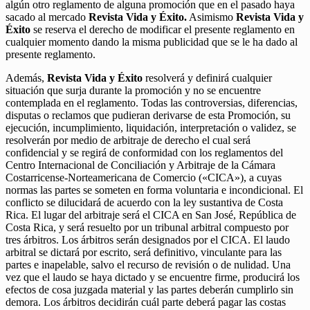
algún otro reglamento de alguna promoción que en el pasado haya
sacado al mercado
Revista Vida y Éxito.
Asimismo
Revista Vida y
Éxito
se reserva el derecho de modificar el presente reglamento en
cualquier momento dando la misma publicidad que se le ha dado al
presente reglamento.
Además,
Revista Vida y Éxito
resolverá y definirá cualquier
situación que surja durante la promoción y no se encuentre
contemplada en el reglamento. Todas las controversias, diferencias,
disputas o reclamos que pudieran derivarse de esta Promoción, su
ejecución, incumplimiento, liquidación, interpretación o validez, se
resolverán por medio de arbitraje de derecho el cual será
confidencial y se regirá de conformidad con los reglamentos del
Centro Internacional de Conciliación y Arbitraje de la Cámara
Costarricense-Norteamericana de Comercio («CICA»), a cuyas
normas las partes se someten en forma voluntaria e incondicional. El
conflicto se dilucidará de acuerdo con la ley sustantiva de Costa
Rica. El lugar del arbitraje será el CICA en San José, República de
Costa Rica, y será resuelto por un tribunal arbitral compuesto por
tres árbitros. Los árbitros serán designados por el CICA. El laudo
arbitral se dictará por escrito, será definitivo, vinculante para las
partes e inapelable, salvo el recurso de revisión o de nulidad. Una
vez que el laudo se haya dictado y se encuentre firme, producirá los
efectos de cosa juzgada material y las partes deberán cumplirlo sin
demora. Los árbitros decidirán cuál parte deberá pagar las costas