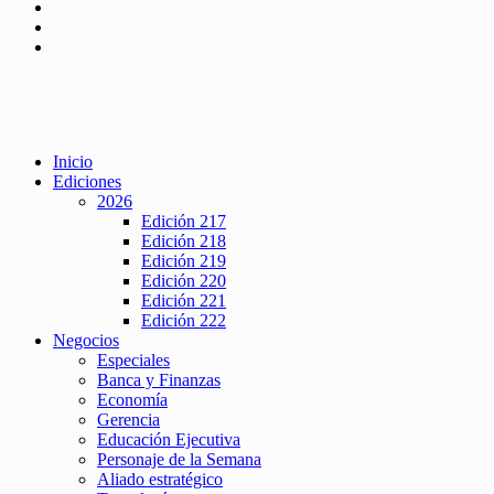
Inicio
Ediciones
2026
Edición 217
Edición 218
Edición 219
Edición 220
Edición 221
Edición 222
Negocios
Especiales
Banca y Finanzas
Economía
Gerencia
Educación Ejecutiva
Personaje de la Semana
Aliado estratégico