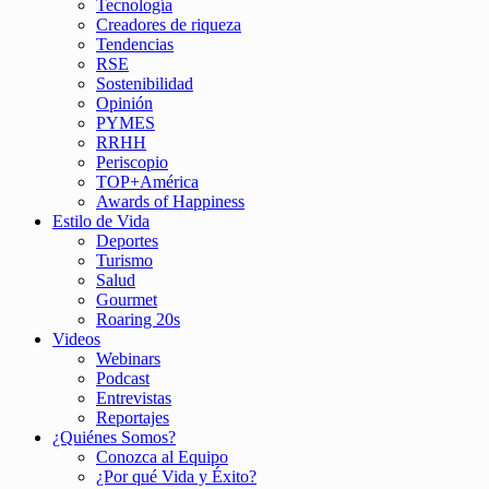
Tecnología
Creadores de riqueza
Tendencias
RSE
Sostenibilidad
Opinión
PYMES
RRHH
Periscopio
TOP+América
Awards of Happiness
Estilo de Vida
Deportes
Turismo
Salud
Gourmet
Roaring 20s
Videos
Webinars
Podcast
Entrevistas
Reportajes
¿Quiénes Somos?
Conozca al Equipo
¿Por qué Vida y Éxito?