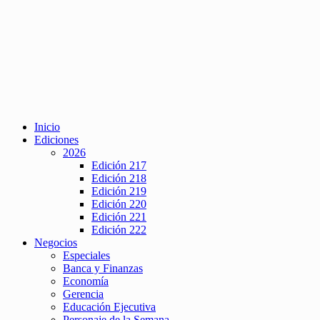
Inicio
Ediciones
2026
Edición 217
Edición 218
Edición 219
Edición 220
Edición 221
Edición 222
Negocios
Especiales
Banca y Finanzas
Economía
Gerencia
Educación Ejecutiva
Personaje de la Semana