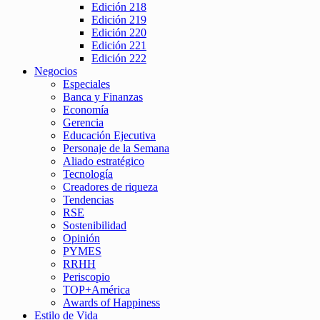
Edición 218
Edición 219
Edición 220
Edición 221
Edición 222
Negocios
Especiales
Banca y Finanzas
Economía
Gerencia
Educación Ejecutiva
Personaje de la Semana
Aliado estratégico
Tecnología
Creadores de riqueza
Tendencias
RSE
Sostenibilidad
Opinión
PYMES
RRHH
Periscopio
TOP+América
Awards of Happiness
Estilo de Vida