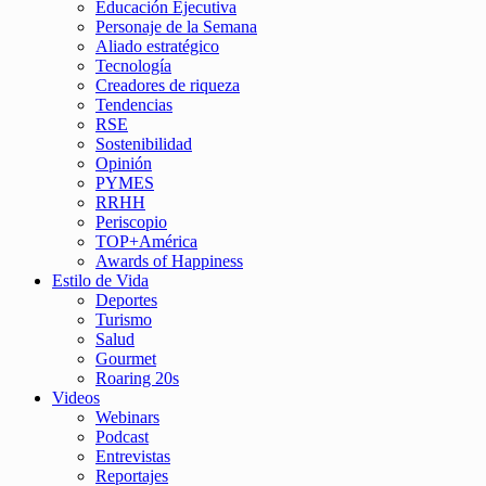
Educación Ejecutiva
Personaje de la Semana
Aliado estratégico
Tecnología
Creadores de riqueza
Tendencias
RSE
Sostenibilidad
Opinión
PYMES
RRHH
Periscopio
TOP+América
Awards of Happiness
Estilo de Vida
Deportes
Turismo
Salud
Gourmet
Roaring 20s
Videos
Webinars
Podcast
Entrevistas
Reportajes