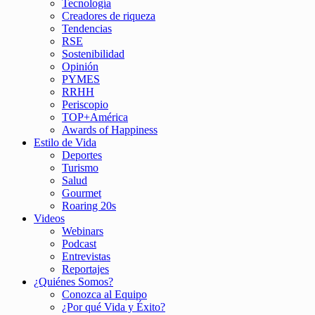
Tecnología
Creadores de riqueza
Tendencias
RSE
Sostenibilidad
Opinión
PYMES
RRHH
Periscopio
TOP+América
Awards of Happiness
Estilo de Vida
Deportes
Turismo
Salud
Gourmet
Roaring 20s
Videos
Webinars
Podcast
Entrevistas
Reportajes
¿Quiénes Somos?
Conozca al Equipo
¿Por qué Vida y Éxito?