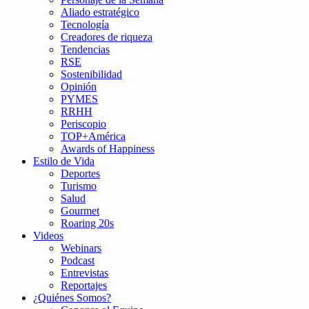
Aliado estratégico
Tecnología
Creadores de riqueza
Tendencias
RSE
Sostenibilidad
Opinión
PYMES
RRHH
Periscopio
TOP+América
Awards of Happiness
Estilo de Vida
Deportes
Turismo
Salud
Gourmet
Roaring 20s
Videos
Webinars
Podcast
Entrevistas
Reportajes
¿Quiénes Somos?