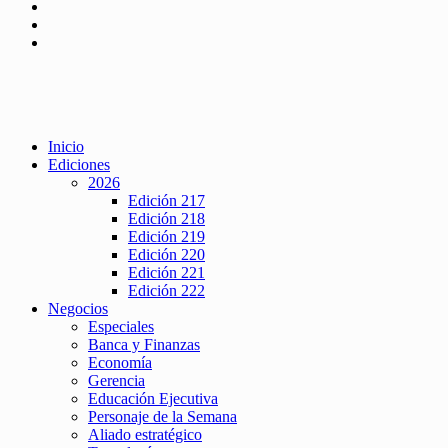
Inicio
Ediciones
2026
Edición 217
Edición 218
Edición 219
Edición 220
Edición 221
Edición 222
Negocios
Especiales
Banca y Finanzas
Economía
Gerencia
Educación Ejecutiva
Personaje de la Semana
Aliado estratégico