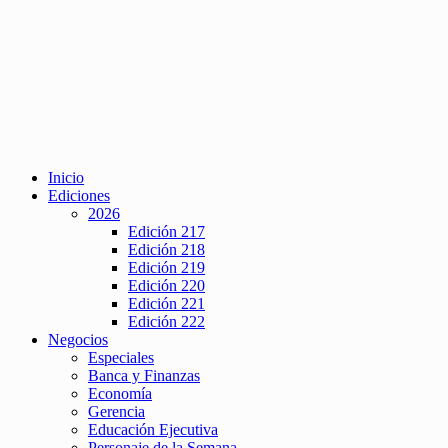
Inicio
Ediciones
2026
Edición 217
Edición 218
Edición 219
Edición 220
Edición 221
Edición 222
Negocios
Especiales
Banca y Finanzas
Economía
Gerencia
Educación Ejecutiva
Personaje de la Semana