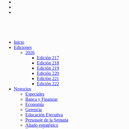
Inicio
Ediciones
2026
Edición 217
Edición 218
Edición 219
Edición 220
Edición 221
Edición 222
Negocios
Especiales
Banca y Finanzas
Economía
Gerencia
Educación Ejecutiva
Personaje de la Semana
Aliado estratégico