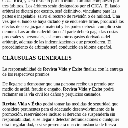
Costa Rica, y será resuelto por un tribunal arbitral compuesto por
tres árbitros. Los árbitros serán designados por el CICA. El laudo
arbitral se dictará por escrito, será definitivo, vinculante para las
partes e inapelable, salvo el recurso de revisión o de nulidad. Una
vez que el laudo se haya dictado y se encuentre firme, producirá los
efectos de cosa juzgada material y las partes deberán cumplirlo sin
demora. Los árbitros decidirán cuál parte deberá pagar las costas
procesales y personales, así como otros gastos derivados del
arbitraje, además de las indemnizaciones que procedieren. El
procedimiento de arbitraje será conducido en idioma español.
CLÁUSULAS GENERALES
La responsabilidad de
Revista Vida y Éxito
finaliza con la entrega
de los respectivos premios.
De llegarse a demostrar que una persona recibe un premio por
medio de ardid, fraude o engaño,
Revista Vida y Éxito
podrá
reclamar en la vía civil los daños y perjuicios causados.
Revista Vida y Éxito
podrá tomar las medidas de seguridad que
considere pertinentes para el adecuado desenvolvimiento de la
promoción, reservándose incluso el derecho de suspenderla sin
responsabilidad, si se llegar a detectar defraudaciones o cualquier
otra irregularidad, o si se presentara una circunstancia de fuerza