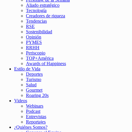
Aliado estratégico
Tecnología
Creadores de riqueza
Tendencias
RSE
Sostenibilidad
Opinión
PYMES
RRHH
Periscopio
TOP+América
Awards of Happiness
Estilo de Vida
Deportes
Turismo
Salud
Gourmet
Roaring 20s
Videos
Webinars
Podcast
Entrevistas
Reportajes
¿Quiénes Somos?