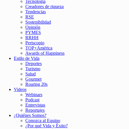
Tecnología
Creadores de riqueza
Tendencias
RSE
Sostenibilidad
Opinión
PYMES
RRHH
Periscopio
TOP+América
Awards of Happiness
Estilo de Vida
Deportes
Turismo
Salud
Gourmet
Roaring 20s
Videos
Webinars
Podcast
Entrevistas
Reportajes
¿Quiénes Somos?
Conozca al Equipo
¿Por qué Vida y Éxito?