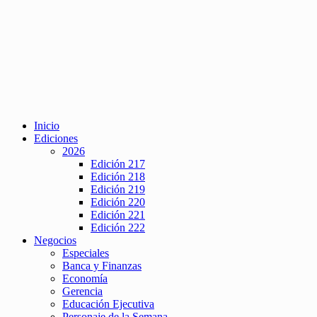
Inicio
Ediciones
2026
Edición 217
Edición 218
Edición 219
Edición 220
Edición 221
Edición 222
Negocios
Especiales
Banca y Finanzas
Economía
Gerencia
Educación Ejecutiva
Personaje de la Semana