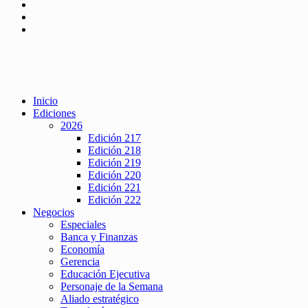
Inicio
Ediciones
2026
Edición 217
Edición 218
Edición 219
Edición 220
Edición 221
Edición 222
Negocios
Especiales
Banca y Finanzas
Economía
Gerencia
Educación Ejecutiva
Personaje de la Semana
Aliado estratégico