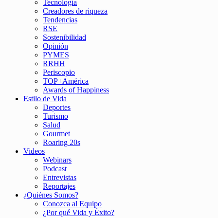
Tecnología
Creadores de riqueza
Tendencias
RSE
Sostenibilidad
Opinión
PYMES
RRHH
Periscopio
TOP+América
Awards of Happiness
Estilo de Vida
Deportes
Turismo
Salud
Gourmet
Roaring 20s
Videos
Webinars
Podcast
Entrevistas
Reportajes
¿Quiénes Somos?
Conozca al Equipo
¿Por qué Vida y Éxito?