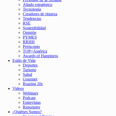
Aliado estratégico
Tecnología
Creadores de riqueza
Tendencias
RSE
Sostenibilidad
Opinión
PYMES
RRHH
Periscopio
TOP+América
Awards of Happiness
Estilo de Vida
Deportes
Turismo
Salud
Gourmet
Roaring 20s
Videos
Webinars
Podcast
Entrevistas
Reportajes
¿Quiénes Somos?