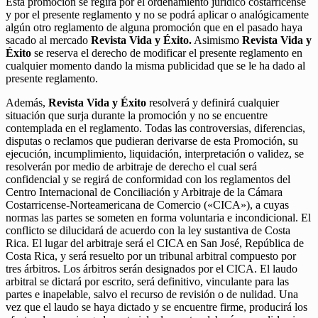
Esta promoción se regirá por el ordenamiento jurídico costarricense
y por el presente reglamento y no se podrá aplicar o analógicamente
algún otro reglamento de alguna promoción que en el pasado haya
sacado al mercado
Revista Vida y Éxito.
Asimismo
Revista Vida y
Éxito
se reserva el derecho de modificar el presente reglamento en
cualquier momento dando la misma publicidad que se le ha dado al
presente reglamento.
Además,
Revista Vida y Éxito
resolverá y definirá cualquier
situación que surja durante la promoción y no se encuentre
contemplada en el reglamento. Todas las controversias, diferencias,
disputas o reclamos que pudieran derivarse de esta Promoción, su
ejecución, incumplimiento, liquidación, interpretación o validez, se
resolverán por medio de arbitraje de derecho el cual será
confidencial y se regirá de conformidad con los reglamentos del
Centro Internacional de Conciliación y Arbitraje de la Cámara
Costarricense-Norteamericana de Comercio («CICA»), a cuyas
normas las partes se someten en forma voluntaria e incondicional. El
conflicto se dilucidará de acuerdo con la ley sustantiva de Costa
Rica. El lugar del arbitraje será el CICA en San José, República de
Costa Rica, y será resuelto por un tribunal arbitral compuesto por
tres árbitros. Los árbitros serán designados por el CICA. El laudo
arbitral se dictará por escrito, será definitivo, vinculante para las
partes e inapelable, salvo el recurso de revisión o de nulidad. Una
vez que el laudo se haya dictado y se encuentre firme, producirá los