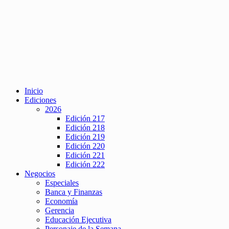
Inicio
Ediciones
2026
Edición 217
Edición 218
Edición 219
Edición 220
Edición 221
Edición 222
Negocios
Especiales
Banca y Finanzas
Economía
Gerencia
Educación Ejecutiva
Personaje de la Semana