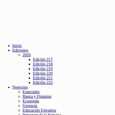
Inicio
Ediciones
2026
Edición 217
Edición 218
Edición 219
Edición 220
Edición 221
Edición 222
Negocios
Especiales
Banca y Finanzas
Economía
Gerencia
Educación Ejecutiva
Personaje de la Semana