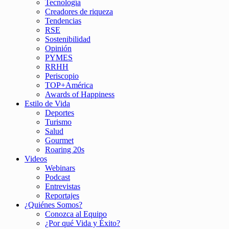
Tecnología
Creadores de riqueza
Tendencias
RSE
Sostenibilidad
Opinión
PYMES
RRHH
Periscopio
TOP+América
Awards of Happiness
Estilo de Vida
Deportes
Turismo
Salud
Gourmet
Roaring 20s
Videos
Webinars
Podcast
Entrevistas
Reportajes
¿Quiénes Somos?
Conozca al Equipo
¿Por qué Vida y Éxito?