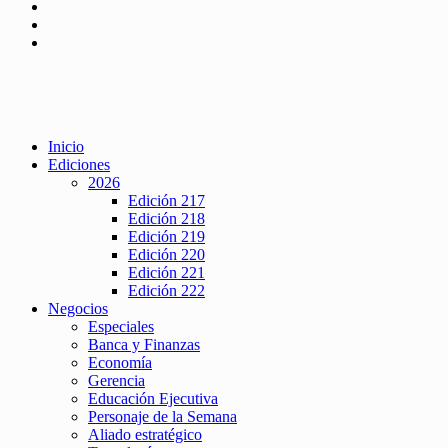
Inicio
Ediciones
2026
Edición 217
Edición 218
Edición 219
Edición 220
Edición 221
Edición 222
Negocios
Especiales
Banca y Finanzas
Economía
Gerencia
Educación Ejecutiva
Personaje de la Semana
Aliado estratégico