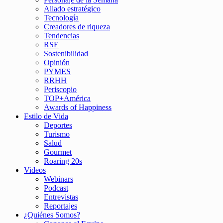
Aliado estratégico
Tecnología
Creadores de riqueza
Tendencias
RSE
Sostenibilidad
Opinión
PYMES
RRHH
Periscopio
TOP+América
Awards of Happiness
Estilo de Vida
Deportes
Turismo
Salud
Gourmet
Roaring 20s
Videos
Webinars
Podcast
Entrevistas
Reportajes
¿Quiénes Somos?