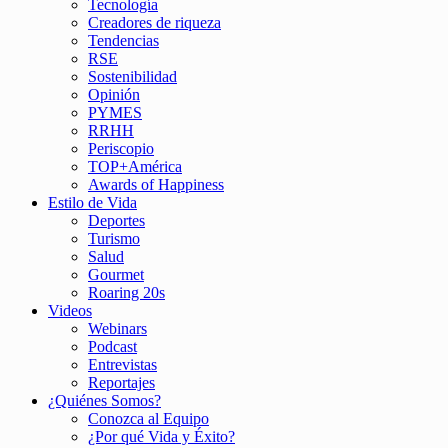
Tecnología
Creadores de riqueza
Tendencias
RSE
Sostenibilidad
Opinión
PYMES
RRHH
Periscopio
TOP+América
Awards of Happiness
Estilo de Vida
Deportes
Turismo
Salud
Gourmet
Roaring 20s
Videos
Webinars
Podcast
Entrevistas
Reportajes
¿Quiénes Somos?
Conozca al Equipo
¿Por qué Vida y Éxito?