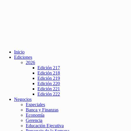
Inicio
Ediciones
2026
Edición 217
Edición 218
Edición 219
Edición 220
Edición 221
Edición 222
Negocios
Especiales
Banca y Finanzas
Economía
Gerencia
Educación Ejecutiva
Personaje de la Semana