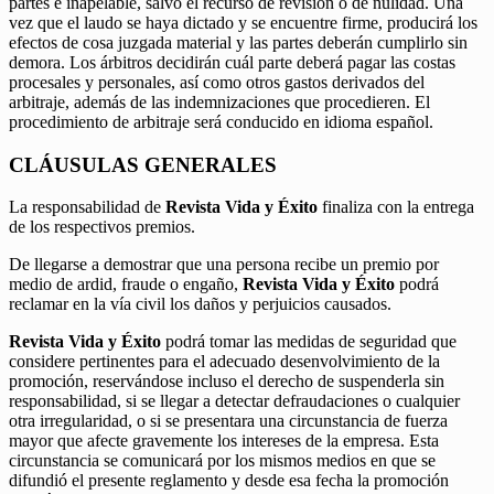
partes e inapelable, salvo el recurso de revisión o de nulidad. Una
vez que el laudo se haya dictado y se encuentre firme, producirá los
efectos de cosa juzgada material y las partes deberán cumplirlo sin
demora. Los árbitros decidirán cuál parte deberá pagar las costas
procesales y personales, así como otros gastos derivados del
arbitraje, además de las indemnizaciones que procedieren. El
procedimiento de arbitraje será conducido en idioma español.
CLÁUSULAS GENERALES
La responsabilidad de
Revista Vida y Éxito
finaliza con la entrega
de los respectivos premios.
De llegarse a demostrar que una persona recibe un premio por
medio de ardid, fraude o engaño,
Revista Vida y Éxito
podrá
reclamar en la vía civil los daños y perjuicios causados.
Revista Vida y Éxito
podrá tomar las medidas de seguridad que
considere pertinentes para el adecuado desenvolvimiento de la
promoción, reservándose incluso el derecho de suspenderla sin
responsabilidad, si se llegar a detectar defraudaciones o cualquier
otra irregularidad, o si se presentara una circunstancia de fuerza
mayor que afecte gravemente los intereses de la empresa. Esta
circunstancia se comunicará por los mismos medios en que se
difundió el presente reglamento y desde esa fecha la promoción