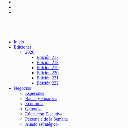
Inicio
Ediciones
2026
Edición 217
Edición 218
Edición 219
Edición 220
Edición 221
Edición 222
Negocios
Especiales
Banca y Finanzas
Economía
Gerencia
Educación Ejecutiva
Personaje de la Semana
Aliado estratégico