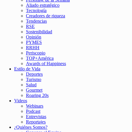
Aliado estratégico
Tecnología
Creadores de riqueza
Tendencias
RSE
Sostenibilidad
Opinión
PYMES
RRHH
Periscopio
TOP+América
Awards of Happiness
Estilo de Vida
Deportes
Turismo
Salud
Gourmet
Roaring 20s
Videos
Webinars
Podcast
Entrevistas
Reportajes
¿Quiénes Somos?