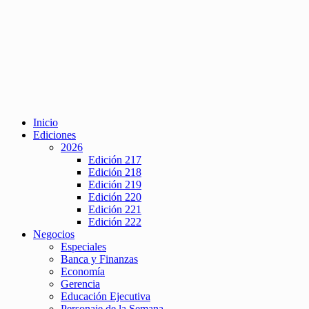
Inicio
Ediciones
2026
Edición 217
Edición 218
Edición 219
Edición 220
Edición 221
Edición 222
Negocios
Especiales
Banca y Finanzas
Economía
Gerencia
Educación Ejecutiva
Personaje de la Semana