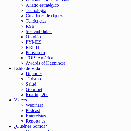
Aliado estratégico
Tecnología
Creadores de riqueza
Tendencias
RSE
Sostenibilidad
Opinión
PYMES
RRHH
Periscopio
TOP+América
Awards of Happiness
Estilo de Vida
Deportes
Turismo
Salud
Gourmet
Roaring 20s
Videos
Webinars
Podcast
Entrevistas
Reportajes
¿Quiénes Somos?