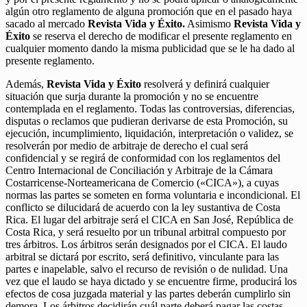
algún otro reglamento de alguna promoción que en el pasado haya
sacado al mercado
Revista Vida y Éxito.
Asimismo
Revista Vida y
Éxito
se reserva el derecho de modificar el presente reglamento en
cualquier momento dando la misma publicidad que se le ha dado al
presente reglamento.
Además,
Revista Vida y Éxito
resolverá y definirá cualquier
situación que surja durante la promoción y no se encuentre
contemplada en el reglamento. Todas las controversias, diferencias,
disputas o reclamos que pudieran derivarse de esta Promoción, su
ejecución, incumplimiento, liquidación, interpretación o validez, se
resolverán por medio de arbitraje de derecho el cual será
confidencial y se regirá de conformidad con los reglamentos del
Centro Internacional de Conciliación y Arbitraje de la Cámara
Costarricense-Norteamericana de Comercio («CICA»), a cuyas
normas las partes se someten en forma voluntaria e incondicional. El
conflicto se dilucidará de acuerdo con la ley sustantiva de Costa
Rica. El lugar del arbitraje será el CICA en San José, República de
Costa Rica, y será resuelto por un tribunal arbitral compuesto por
tres árbitros. Los árbitros serán designados por el CICA. El laudo
arbitral se dictará por escrito, será definitivo, vinculante para las
partes e inapelable, salvo el recurso de revisión o de nulidad. Una
vez que el laudo se haya dictado y se encuentre firme, producirá los
efectos de cosa juzgada material y las partes deberán cumplirlo sin
demora. Los árbitros decidirán cuál parte deberá pagar las costas