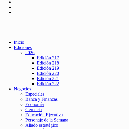
Inicio
Ediciones
2026
Edición 217
Edición 218
Edición 219
Edición 220
Edición 221
Edición 222
Negocios
Especiales
Banca y Finanzas
Economía
Gerencia
Educación Ejecutiva
Personaje de la Semana
Aliado estratégico