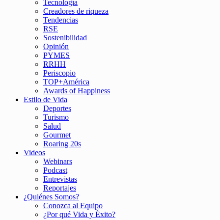
Tecnología
Creadores de riqueza
Tendencias
RSE
Sostenibilidad
Opinión
PYMES
RRHH
Periscopio
TOP+América
Awards of Happiness
Estilo de Vida
Deportes
Turismo
Salud
Gourmet
Roaring 20s
Videos
Webinars
Podcast
Entrevistas
Reportajes
¿Quiénes Somos?
Conozca al Equipo
¿Por qué Vida y Éxito?