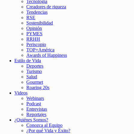
Tecnología
Creadores de riqueza
Tendencias
RSE
Sostenibilidad
Opinión
PYMES
RRHH
Periscopio
TOP+América
Awards of Happiness
Estilo de Vida
Deportes
Turismo
Salud
Gourmet
Roaring 20s
Videos
Webinars
Podcast
Entrevistas
Reportajes
¿Quiénes Somos?
Conozca al Equipo
¿Por qué Vida y Éxito?