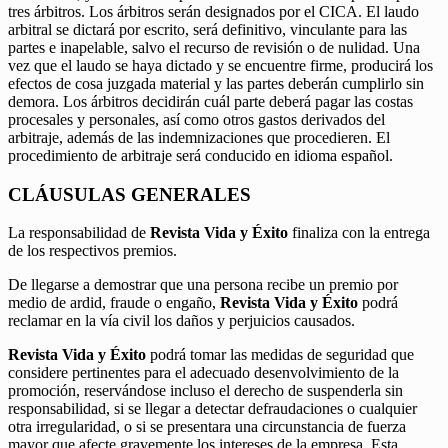
tres árbitros. Los árbitros serán designados por el CICA. El laudo
arbitral se dictará por escrito, será definitivo, vinculante para las
partes e inapelable, salvo el recurso de revisión o de nulidad. Una
vez que el laudo se haya dictado y se encuentre firme, producirá los
efectos de cosa juzgada material y las partes deberán cumplirlo sin
demora. Los árbitros decidirán cuál parte deberá pagar las costas
procesales y personales, así como otros gastos derivados del
arbitraje, además de las indemnizaciones que procedieren. El
procedimiento de arbitraje será conducido en idioma español.
CLÁUSULAS GENERALES
La responsabilidad de
Revista Vida y Éxito
finaliza con la entrega
de los respectivos premios.
De llegarse a demostrar que una persona recibe un premio por
medio de ardid, fraude o engaño,
Revista Vida y Éxito
podrá
reclamar en la vía civil los daños y perjuicios causados.
Revista Vida y Éxito
podrá tomar las medidas de seguridad que
considere pertinentes para el adecuado desenvolvimiento de la
promoción, reservándose incluso el derecho de suspenderla sin
responsabilidad, si se llegar a detectar defraudaciones o cualquier
otra irregularidad, o si se presentara una circunstancia de fuerza
mayor que afecte gravemente los intereses de la empresa. Esta