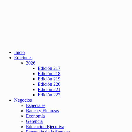
Inicio
Ediciones
2026
Edición 217
Edición 218
Edición 219
Edición 220
Edición 221
Edición 222
Negocios
Especiales
Banca y Finanzas
Economía
Gerencia
Educación Ejecutiva
Personaje de la Semana