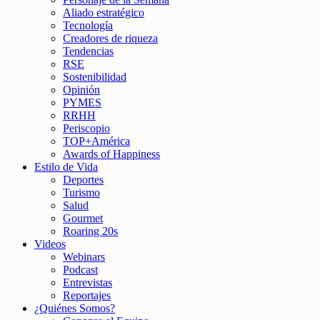
Aliado estratégico
Tecnología
Creadores de riqueza
Tendencias
RSE
Sostenibilidad
Opinión
PYMES
RRHH
Periscopio
TOP+América
Awards of Happiness
Estilo de Vida
Deportes
Turismo
Salud
Gourmet
Roaring 20s
Videos
Webinars
Podcast
Entrevistas
Reportajes
¿Quiénes Somos?