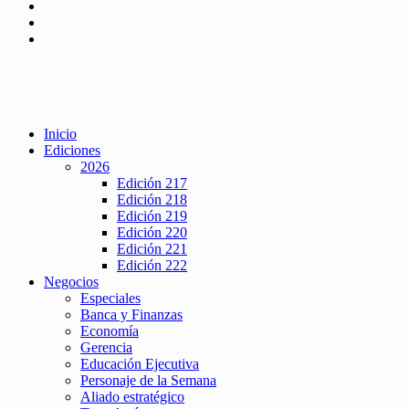
Inicio
Ediciones
2026
Edición 217
Edición 218
Edición 219
Edición 220
Edición 221
Edición 222
Negocios
Especiales
Banca y Finanzas
Economía
Gerencia
Educación Ejecutiva
Personaje de la Semana
Aliado estratégico