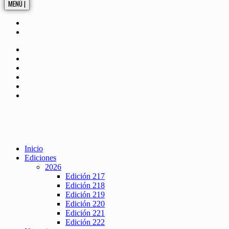
MENÚ |
Inicio
Ediciones
2026
Edición 217
Edición 218
Edición 219
Edición 220
Edición 221
Edición 222