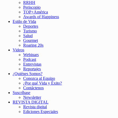
RRHH
Periscopio
TOP+América
Awards of Happiness
Estilo de Vida
Deportes
Turismo
Salud
Gourmet
Roaring 20s
Videos
Webinars
Podcast
Entrevistas
Reportajes
¿Quiénes Somos?
Conozca al Equipo
¿Por qué Vida y Éxito?
Contáctenos
Suscríbase
Newsletter
REVISTA DIGITAL
Revista digital
Ediciones Especiales