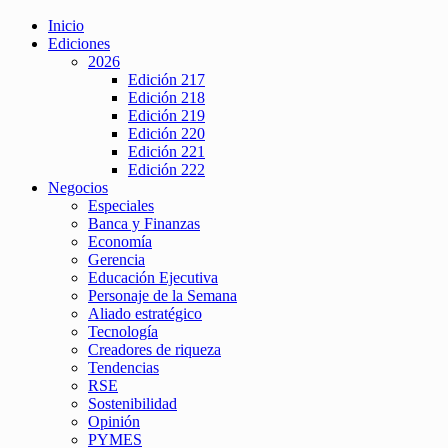
Inicio
Ediciones
2026
Edición 217
Edición 218
Edición 219
Edición 220
Edición 221
Edición 222
Negocios
Especiales
Banca y Finanzas
Economía
Gerencia
Educación Ejecutiva
Personaje de la Semana
Aliado estratégico
Tecnología
Creadores de riqueza
Tendencias
RSE
Sostenibilidad
Opinión
PYMES