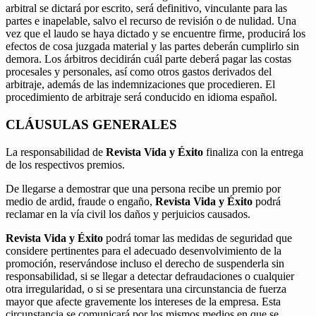
arbitral se dictará por escrito, será definitivo, vinculante para las
partes e inapelable, salvo el recurso de revisión o de nulidad. Una
vez que el laudo se haya dictado y se encuentre firme, producirá los
efectos de cosa juzgada material y las partes deberán cumplirlo sin
demora. Los árbitros decidirán cuál parte deberá pagar las costas
procesales y personales, así como otros gastos derivados del
arbitraje, además de las indemnizaciones que procedieren. El
procedimiento de arbitraje será conducido en idioma español.
CLÁUSULAS GENERALES
La responsabilidad de
Revista Vida y Éxito
finaliza con la entrega
de los respectivos premios.
De llegarse a demostrar que una persona recibe un premio por
medio de ardid, fraude o engaño,
Revista Vida y Éxito
podrá
reclamar en la vía civil los daños y perjuicios causados.
Revista Vida y Éxito
podrá tomar las medidas de seguridad que
considere pertinentes para el adecuado desenvolvimiento de la
promoción, reservándose incluso el derecho de suspenderla sin
responsabilidad, si se llegar a detectar defraudaciones o cualquier
otra irregularidad, o si se presentara una circunstancia de fuerza
mayor que afecte gravemente los intereses de la empresa. Esta
circunstancia se comunicará por los mismos medios en que se