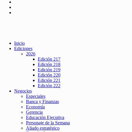
Inicio
Ediciones
2026
Edición 217
Edición 218
Edición 219
Edición 220
Edición 221
Edición 222
Negocios
Especiales
Banca y Finanzas
Economía
Gerencia
Educación Ejecutiva
Personaje de la Semana
Aliado estratégico