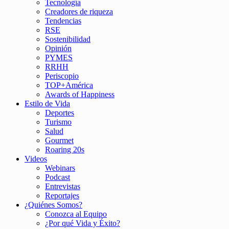
Tecnología
Creadores de riqueza
Tendencias
RSE
Sostenibilidad
Opinión
PYMES
RRHH
Periscopio
TOP+América
Awards of Happiness
Estilo de Vida
Deportes
Turismo
Salud
Gourmet
Roaring 20s
Videos
Webinars
Podcast
Entrevistas
Reportajes
¿Quiénes Somos?
Conozca al Equipo
¿Por qué Vida y Éxito?