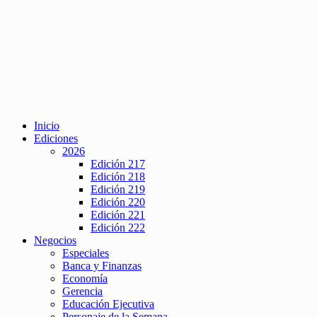
Inicio
Ediciones
2026
Edición 217
Edición 218
Edición 219
Edición 220
Edición 221
Edición 222
Negocios
Especiales
Banca y Finanzas
Economía
Gerencia
Educación Ejecutiva
Personaje de la Semana