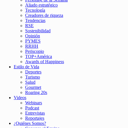
Aliado estratégico
Tecnología
Creadores de riqueza
Tendencias
RSE
Sostenibilidad
Opinión
PYMES
RRHH
Periscopio
TOP+América
Awards of Happiness
Estilo de Vida
Deportes
Turismo
Salud
Gourmet
Roaring 20s
Videos
Webinars
Podcast
Entrevistas
Reportajes
¿Quiénes Somos?