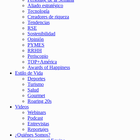
Aliado estratégico
Tecnología
Creadores de riqueza
Tendencias
RSE
Sostenibilidad
Opinión
PYMES
RRHH
Periscopio
TOP+América
Awards of Happiness
Estilo de Vida
Deportes
Turismo
Salud
Gourmet
Roaring 20s
Videos
Webinars
Podcast
Entrevistas
Reportajes
¿Quiénes Somos?