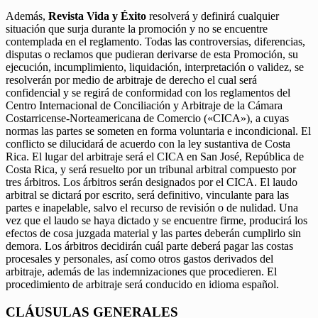
Además,
Revista Vida y Éxito
resolverá y definirá cualquier
situación que surja durante la promoción y no se encuentre
contemplada en el reglamento. Todas las controversias, diferencias,
disputas o reclamos que pudieran derivarse de esta Promoción, su
ejecución, incumplimiento, liquidación, interpretación o validez, se
resolverán por medio de arbitraje de derecho el cual será
confidencial y se regirá de conformidad con los reglamentos del
Centro Internacional de Conciliación y Arbitraje de la Cámara
Costarricense-Norteamericana de Comercio («CICA»), a cuyas
normas las partes se someten en forma voluntaria e incondicional. El
conflicto se dilucidará de acuerdo con la ley sustantiva de Costa
Rica. El lugar del arbitraje será el CICA en San José, República de
Costa Rica, y será resuelto por un tribunal arbitral compuesto por
tres árbitros. Los árbitros serán designados por el CICA. El laudo
arbitral se dictará por escrito, será definitivo, vinculante para las
partes e inapelable, salvo el recurso de revisión o de nulidad. Una
vez que el laudo se haya dictado y se encuentre firme, producirá los
efectos de cosa juzgada material y las partes deberán cumplirlo sin
demora. Los árbitros decidirán cuál parte deberá pagar las costas
procesales y personales, así como otros gastos derivados del
arbitraje, además de las indemnizaciones que procedieren. El
procedimiento de arbitraje será conducido en idioma español.
CLÁUSULAS GENERALES