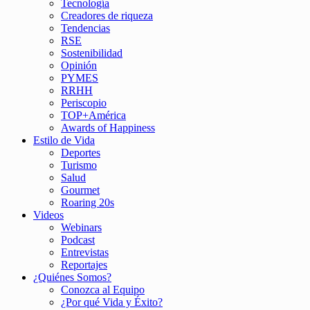
Tecnología
Creadores de riqueza
Tendencias
RSE
Sostenibilidad
Opinión
PYMES
RRHH
Periscopio
TOP+América
Awards of Happiness
Estilo de Vida
Deportes
Turismo
Salud
Gourmet
Roaring 20s
Videos
Webinars
Podcast
Entrevistas
Reportajes
¿Quiénes Somos?
Conozca al Equipo
¿Por qué Vida y Éxito?