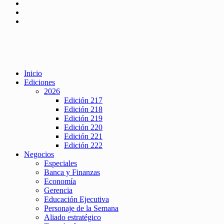
Inicio
Ediciones
2026
Edición 217
Edición 218
Edición 219
Edición 220
Edición 221
Edición 222
Negocios
Especiales
Banca y Finanzas
Economía
Gerencia
Educación Ejecutiva
Personaje de la Semana
Aliado estratégico