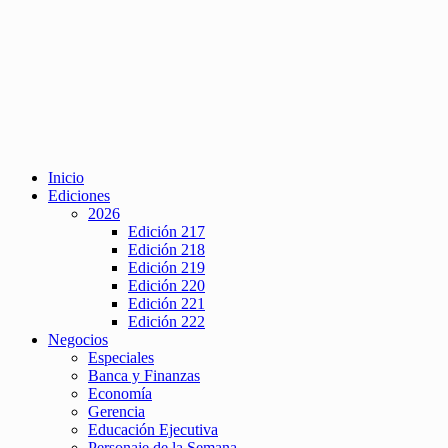
Inicio
Ediciones
2026
Edición 217
Edición 218
Edición 219
Edición 220
Edición 221
Edición 222
Negocios
Especiales
Banca y Finanzas
Economía
Gerencia
Educación Ejecutiva
Personaje de la Semana