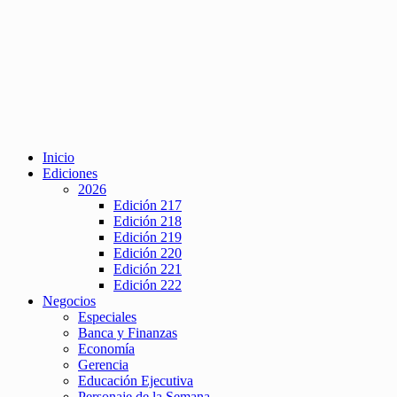
Inicio
Ediciones
2026
Edición 217
Edición 218
Edición 219
Edición 220
Edición 221
Edición 222
Negocios
Especiales
Banca y Finanzas
Economía
Gerencia
Educación Ejecutiva
Personaje de la Semana