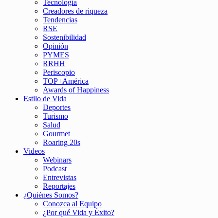
Tecnología
Creadores de riqueza
Tendencias
RSE
Sostenibilidad
Opinión
PYMES
RRHH
Periscopio
TOP+América
Awards of Happiness
Estilo de Vida
Deportes
Turismo
Salud
Gourmet
Roaring 20s
Videos
Webinars
Podcast
Entrevistas
Reportajes
¿Quiénes Somos?
Conozca al Equipo
¿Por qué Vida y Éxito?