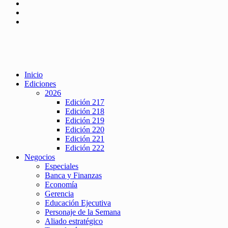
Inicio
Ediciones
2026
Edición 217
Edición 218
Edición 219
Edición 220
Edición 221
Edición 222
Negocios
Especiales
Banca y Finanzas
Economía
Gerencia
Educación Ejecutiva
Personaje de la Semana
Aliado estratégico