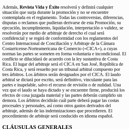
Además,
Revista Vida y Éxito
resolverá y definirá cualquier
situación que surja durante la promoción y no se encuentre
contemplada en el reglamento. Todas las controversias, diferencias,
disputas o reclamos que pudieran derivarse de esta Promoción, su
ejecución, incumplimiento, liquidación, interpretación o validez, se
resolverán por medio de arbitraje de derecho el cual será
confidencial y se regirá de conformidad con los reglamentos del
Centro Internacional de Conciliación y Arbitraje de la Cámara
Costarricense-Norteamericana de Comercio («CICA»), a cuyas
normas las partes se someten en forma voluntaria e incondicional. El
conflicto se dilucidará de acuerdo con la ley sustantiva de Costa
Rica. El lugar del arbitraje será el CICA en San José, República de
Costa Rica, y será resuelto por un tribunal arbitral compuesto por
tres árbitros. Los árbitros serán designados por el CICA. El laudo
arbitral se dictará por escrito, será definitivo, vinculante para las
partes e inapelable, salvo el recurso de revisión o de nulidad. Una
vez que el laudo se haya dictado y se encuentre firme, producirá los
efectos de cosa juzgada material y las partes deberán cumplirlo sin
demora. Los árbitros decidirán cuál parte deberá pagar las costas
procesales y personales, así como otros gastos derivados del
arbitraje, además de las indemnizaciones que procedieren. El
procedimiento de arbitraje será conducido en idioma español.
CLÁUSULAS GENERALES