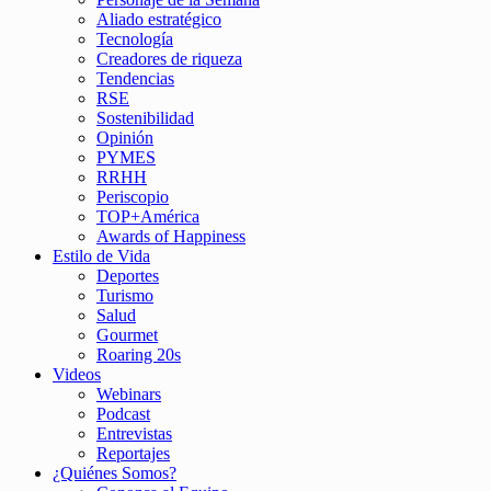
Aliado estratégico
Tecnología
Creadores de riqueza
Tendencias
RSE
Sostenibilidad
Opinión
PYMES
RRHH
Periscopio
TOP+América
Awards of Happiness
Estilo de Vida
Deportes
Turismo
Salud
Gourmet
Roaring 20s
Videos
Webinars
Podcast
Entrevistas
Reportajes
¿Quiénes Somos?