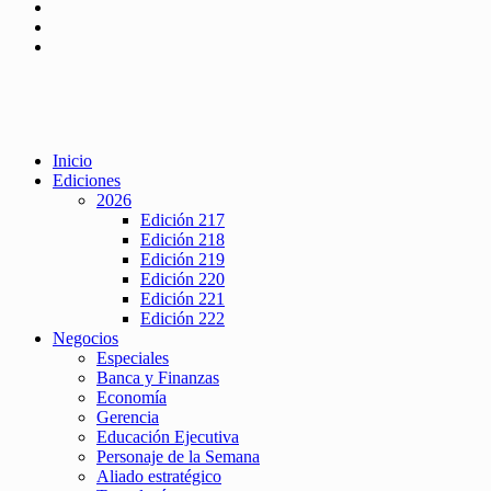
Inicio
Ediciones
2026
Edición 217
Edición 218
Edición 219
Edición 220
Edición 221
Edición 222
Negocios
Especiales
Banca y Finanzas
Economía
Gerencia
Educación Ejecutiva
Personaje de la Semana
Aliado estratégico