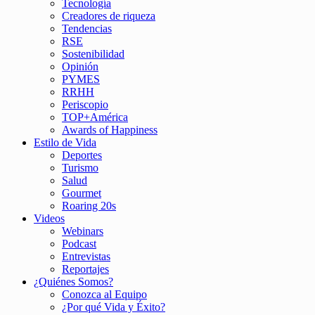
Tecnología
Creadores de riqueza
Tendencias
RSE
Sostenibilidad
Opinión
PYMES
RRHH
Periscopio
TOP+América
Awards of Happiness
Estilo de Vida
Deportes
Turismo
Salud
Gourmet
Roaring 20s
Videos
Webinars
Podcast
Entrevistas
Reportajes
¿Quiénes Somos?
Conozca al Equipo
¿Por qué Vida y Éxito?