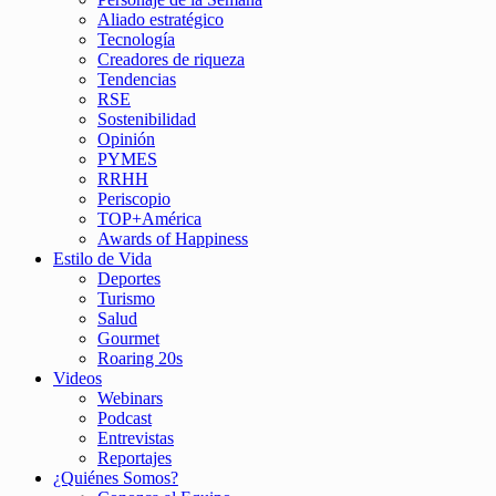
Aliado estratégico
Tecnología
Creadores de riqueza
Tendencias
RSE
Sostenibilidad
Opinión
PYMES
RRHH
Periscopio
TOP+América
Awards of Happiness
Estilo de Vida
Deportes
Turismo
Salud
Gourmet
Roaring 20s
Videos
Webinars
Podcast
Entrevistas
Reportajes
¿Quiénes Somos?