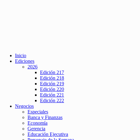
Inicio
Ediciones
2026
Edición 217
Edición 218
Edición 219
Edición 220
Edición 221
Edición 222
Negocios
Especiales
Banca y Finanzas
Economía
Gerencia
Educación Ejecutiva
Personaje de la Semana