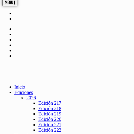
MENÚ |
Inicio
Ediciones
2026
Edición 217
Edición 218
Edición 219
Edición 220
Edición 221
Edición 222