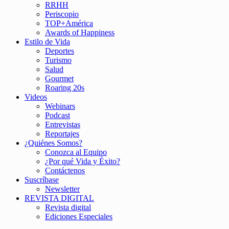
RRHH
Periscopio
TOP+América
Awards of Happiness
Estilo de Vida
Deportes
Turismo
Salud
Gourmet
Roaring 20s
Videos
Webinars
Podcast
Entrevistas
Reportajes
¿Quiénes Somos?
Conozca al Equipo
¿Por qué Vida y Éxito?
Contáctenos
Suscríbase
Newsletter
REVISTA DIGITAL
Revista digital
Ediciones Especiales