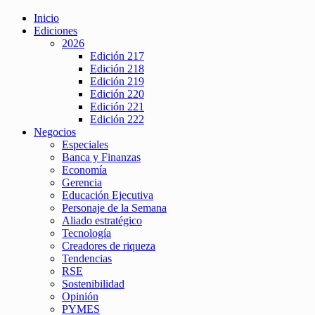
Inicio
Ediciones
2026
Edición 217
Edición 218
Edición 219
Edición 220
Edición 221
Edición 222
Negocios
Especiales
Banca y Finanzas
Economía
Gerencia
Educación Ejecutiva
Personaje de la Semana
Aliado estratégico
Tecnología
Creadores de riqueza
Tendencias
RSE
Sostenibilidad
Opinión
PYMES