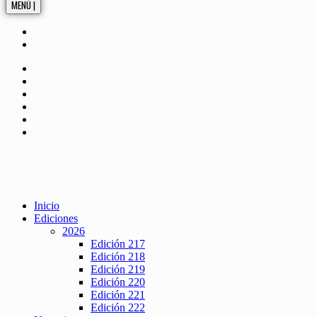
MENÚ |
Inicio
Ediciones
2026
Edición 217
Edición 218
Edición 219
Edición 220
Edición 221
Edición 222