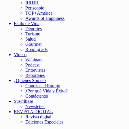
RRHH
Periscopio
TOP+América
Awards of Happiness
Estilo de Vida
Deportes
Turismo
Salud
Gourmet
Roaring 20s
Videos
Webinars
Podcast
Entrevistas
Reportajes
¿Quiénes Somos?
Conozca al Equipo
¿Por qué Vida y Éxito?
Contáctenos
Suscríbase
Newsletter
REVISTA DIGITAL
Revista digital
Ediciones Especiales