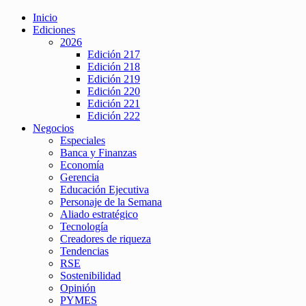
Inicio
Ediciones
2026
Edición 217
Edición 218
Edición 219
Edición 220
Edición 221
Edición 222
Negocios
Especiales
Banca y Finanzas
Economía
Gerencia
Educación Ejecutiva
Personaje de la Semana
Aliado estratégico
Tecnología
Creadores de riqueza
Tendencias
RSE
Sostenibilidad
Opinión
PYMES